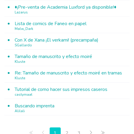
♦¡Pre-venta de Academia Luxford ya disponible!♦
Lazarus
Lista de comics de Faneo en papel
Malw_Dark
Con X de Xana ¡El verkami! (precampaña)
SGallardo
Tamaño de manuscrito y efecto moiré
Kluste
Re: Tamaño de manuscrito y efecto moiré en tramas
Kluste
Tutorial de como hacer sus impresos caseros
castymaat
Buscando imprenta
Alilali
Primera página
Anterior
Siguiente
Última página
1
2
3