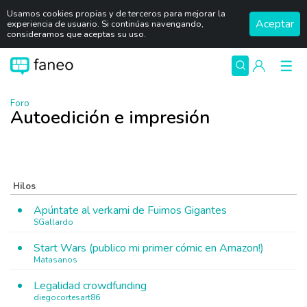
Usamos cookies propias y de terceros para mejorar la
Aceptar
experiencia de usuario. Si continúas navengando,
consideramos que aceptas su uso.
Foro
Autoedición e impresión
Hilos
Apúntate al verkami de Fuimos Gigantes
SGallardo
Start Wars (publico mi primer cómic en Amazon!)
Matasanos
Legalidad crowdfunding
diegocortesart86