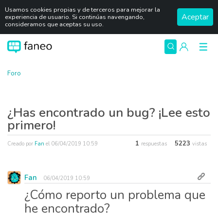
Usamos cookies propias y de terceros para mejorar la
Aceptar
experiencia de usuario. Si continúas navengando,
consideramos que aceptas su uso.
Foro
¿Has encontrado un bug? ¡Lee esto
primero!
1
5223
Creado por
Fan
el
06/04/2019 10:59
respuestas
vistas
Fan
06/04/2019 10:59
¿Cómo reporto un problema que
he encontrado?