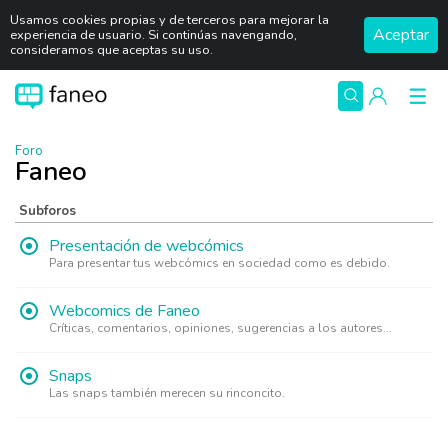
Usamos cookies propias y de terceros para mejorar la
Aceptar
experiencia de usuario. Si continúas navengando,
consideramos que aceptas su uso.
Foro
Faneo
Subforos
Presentación de webcómics
Para presentar tus webcómics en sociedad como es debido.
Webcomics de Faneo
Críticas, comentarios, opiniones, sugerencias a los autores...
Snaps
Las snaps también merecen su rinconcito.