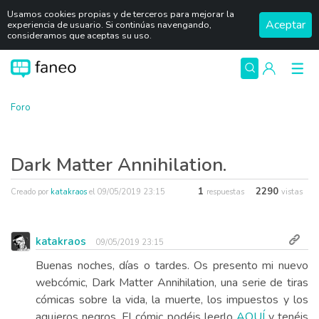
Usamos cookies propias y de terceros para mejorar la
Aceptar
experiencia de usuario. Si continúas navengando,
consideramos que aceptas su uso.
Foro
Dark Matter Annihilation.
1
2290
Creado por
katakraos
el
09/05/2019 23:15
respuestas
vistas
katakraos
09/05/2019 23:15
Buenas noches, días o tardes. Os presento mi nuevo
webcómic, Dark Matter Annihilation, una serie de tiras
cómicas sobre la vida, la muerte, los impuestos y los
agujeros negros. El cómic podéis leerlo
AQUÍ
y tenéis