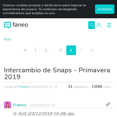
Usamos cookies propias y de terceros para mejorar la
Aceptar
experiencia de usuario. Si continúas navengando,
consideramos que aceptas su uso.
Foro
Primera página
Anterior
Siguiente
Última págin
1
...
5
6
Intercambio de Snaps - Primavera
2019
51
13068
Creado por
Francis
el
23/12/2019 21:33
respuestas
vistas
Francis
23/12/2019 21:33
G-SUS (23/12/2019 10:28) dijo: