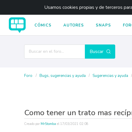
Usamos cookies propias y de terceros para 
CÓMICS
AUTORES
SNAPS
FOR
Buscar
Foro
Bugs, sugerencias y ayuda
Sugerencias y ayuda
Como tener un trato mas recíp
Creado por
MrStomba
el
17/03/2021 02:08