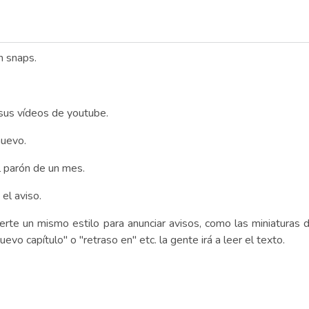
n snaps.
 sus vídeos de youtube.
nuevo.
l parón de un mes.
el aviso.
rte un mismo estilo para anunciar avisos, como las miniaturas de 
uevo capítulo" o "retraso en" etc. la gente irá a leer el texto.