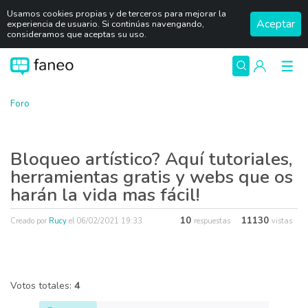
Usamos cookies propias y de terceros para mejorar la
Aceptar
experiencia de usuario. Si continúas navengando,
consideramos que aceptas su uso.
Foro
Bloqueo artístico? Aquí tutoriales,
herramientas gratis y webs que os
harán la vida mas fácil!
10
11130
Creado por
Rucy
el
06/02/2021 19:33
respuestas
vistas
Votos totales:
4