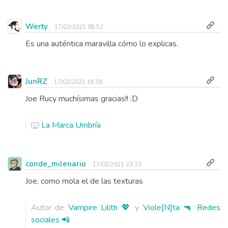
Werty
17/02/2021 08:52
Es una auténtica maravilla cómo lo explicas.
JunRZ
17/02/2021 18:09
Joe Rucy muchísimas gracias!! :D
🐺
La Marca Umbría
conde_milenario
17/02/2021 23:23
Joe, como mola el de las texturas
Autor de
Vampire Lilith 💖
y
Viole[N]ta 🔫
Redes
sociales 📲