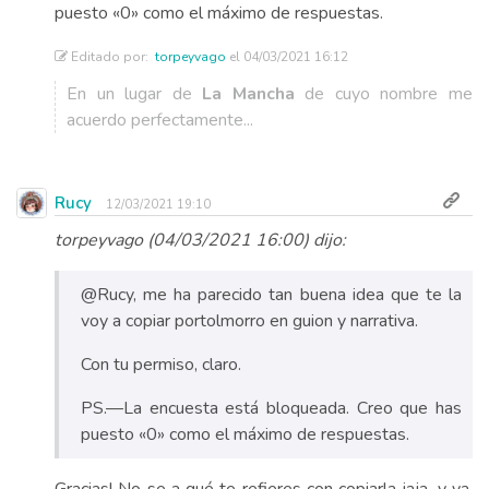
puesto «0» como el máximo de respuestas.
Editado por:
torpeyvago
el 04/03/2021 16:12
En un lugar de
La Mancha
de cuyo nombre me
acuerdo perfectamente...
Rucy
12/03/2021 19:10
torpeyvago (04/03/2021 16:00) dijo:
@Rucy, me ha parecido tan buena idea que te la
voy a copiar portolmorro en guion y narrativa.
Con tu permiso, claro.
PS.—La encuesta está bloqueada. Creo que has
puesto «0» como el máximo de respuestas.
Gracias! No se a qué te refieres con copiarla jaja, y ya,