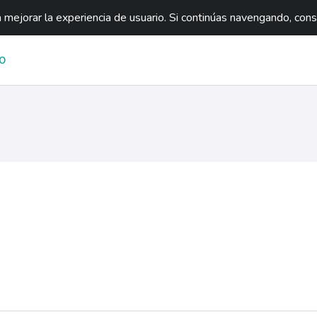
mejorar la experiencia de usuario. Si continúas navengando, con
O
ágina