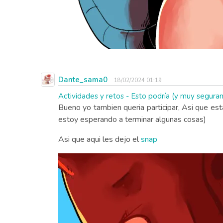
Dante_sama0
18/02/2024 01:19
Actividades y retos - Esto podría (y muy segu
Bueno yo tambien queria participar, Asi que e
estoy esperando a terminar algunas cosas)
Asi que aqui les dejo el
snap