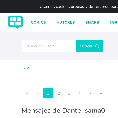
Usamos cookies propias y de terceros para 
CÓMICS
AUTORES
SNAPS
FOR
Buscar
Foro
Primera página
Anterior
Siguiente
Última p
1
2
3
4
Mensajes de Dante_sama0