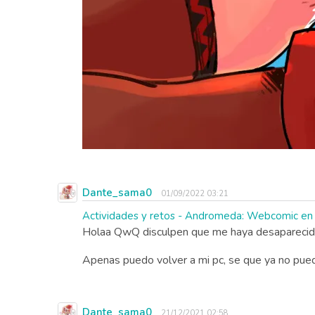
Dante_sama0
01/09/2022 03:21
Actividades y retos - Andromeda: Webcomic en
Holaa QwQ disculpen que me haya desaparecido,
Apenas puedo volver a mi pc, se que ya no puedo
Dante_sama0
21/12/2021 02:58