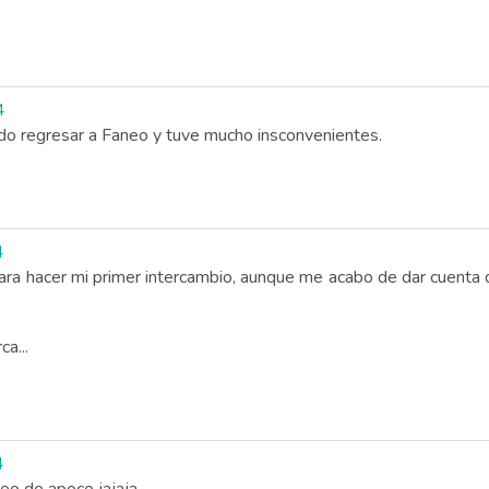
4
do regresar a Faneo y tuve mucho insconvenientes.
4
para hacer mi primer intercambio, aunque me acabo de dar cuenta 
a...
4