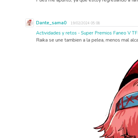
Pues me apunto, ya que estoy regresando a fan
Dante_sama0
19/02/2024 05:08
Actividades y retos - Super Premios Faneo V
Raika se une tambien a la pelea, menos mal alca