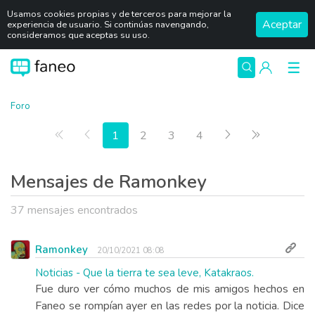
Usamos cookies propias y de terceros para mejorar la
Aceptar
experiencia de usuario. Si continúas navengando,
consideramos que aceptas su uso.
Foro
Primera página
Anterior
Siguiente
Última pág
1
2
3
4
Mensajes de Ramonkey
37 mensajes encontrados
Ramonkey
20/10/2021 08:08
Noticias - Que la tierra te sea leve, Katakraos.
Fue duro ver cómo muchos de mis amigos hechos en
Faneo se rompían ayer en las redes por la noticia. Dice