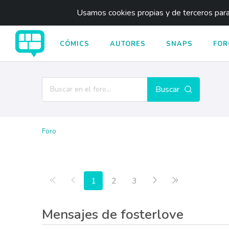
Usamos cookies propias y de terceros para 
CÓMICS
AUTORES
SNAPS
FOR
Buscar
Foro
Primera página
Anterior
Siguiente
Última página
1
2
3
Mensajes de fosterlove