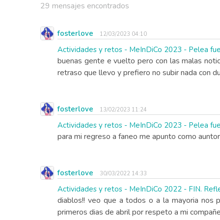
29 mensajes encontrados
fosterlove
12/03/2023 04:10
Actividades y retos - MeInDiCo 2023 - Pelea fu
buenas gente e vuelto pero con las malas noti
retraso que llevo y prefiero no subir nada con dudo
fosterlove
13/02/2023 11:24
Actividades y retos - MeInDiCo 2023 - Pelea fu
para mi regreso a faneo me apunto como auntor u
fosterlove
30/03/2022 14:33
Actividades y retos - MeInDiCo 2022 - FIN. Refle
diablos!! veo que a todos o a la mayoria nos 
primeros dias de abril por respeto a mi compañ