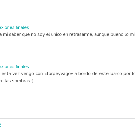
xiones finales
ra mi saber que no soy el unico en retrasarme, aunque bueno lo 
xiones finales
y esta vez vengo con «torpeyvago» a bordo de este barco por l
e las sombras :)
2