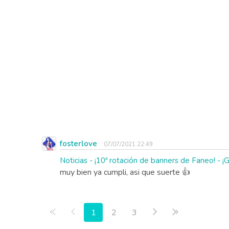
fosterlove
07/07/2021 22:49
Noticias - ¡10ª rotación de banners de Faneo
muy bien ya cumpli, asi que suerte 👍
Primera página
Anterior
Siguiente
Última página
1
2
3