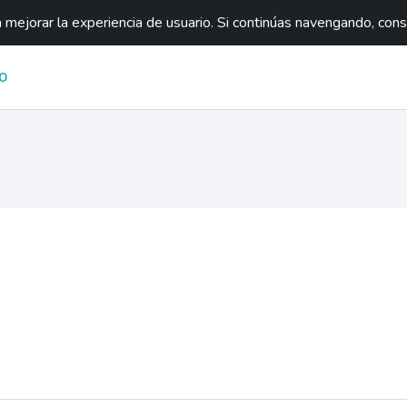
mejorar la experiencia de usuario. Si continúas navengando, con
O