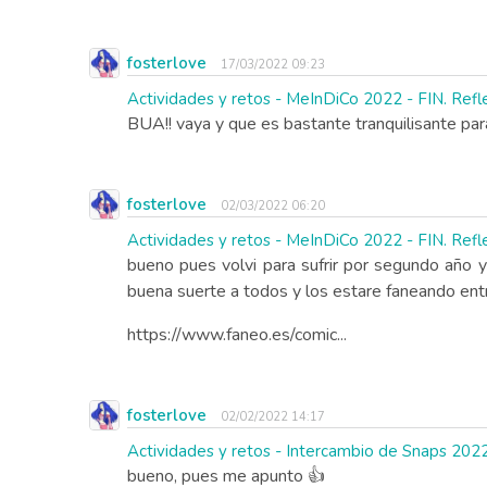
fosterlove
17/03/2022 09:23
Actividades y retos - MeInDiCo 2022 - FIN. Refle
BUA!! vaya y que es bastante tranquilisante pa
fosterlove
02/03/2022 06:20
Actividades y retos - MeInDiCo 2022 - FIN. Refle
bueno pues volvi para sufrir por segundo año 
buena suerte a todos y los estare faneando entr
https://www.faneo.es/comic...
fosterlove
02/02/2022 14:17
Actividades y retos - Intercambio de Snaps 202
bueno, pues me apunto 👍