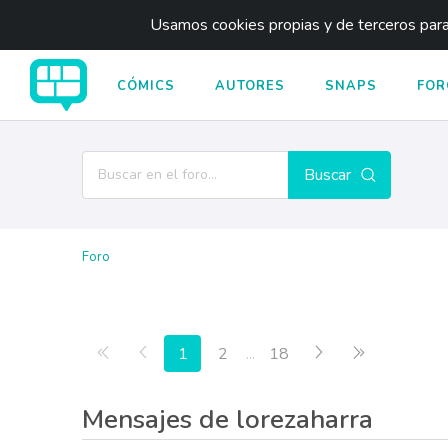
Usamos cookies propias y de terceros para 
CÓMICS
AUTORES
SNAPS
FOR
Buscar
Foro
Primera página
Anterior
Siguiente
Última pági
1
2
...
18
Mensajes de lorezaharra