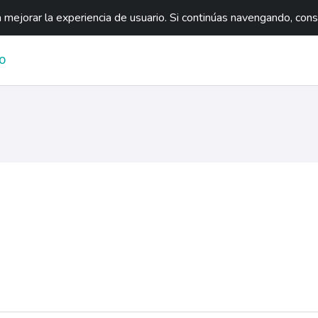
mejorar la experiencia de usuario. Si continúas navengando, con
O
na