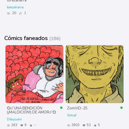
lorezaharra
lorezaharra
20
1
Cómics faneados
(186)
💞☄️UNA BENDICIÓN
ZomViD-25
(¡MALDICIÓN!) DE AMOR☄️💞
Simud
Dibujuani
263
9
--
3903
53
5