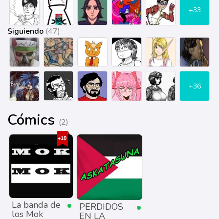
+33
Siguiendo
(47)
+36
Cómics
(2)
La banda de
PERDIDOS
los Mok
EN LA