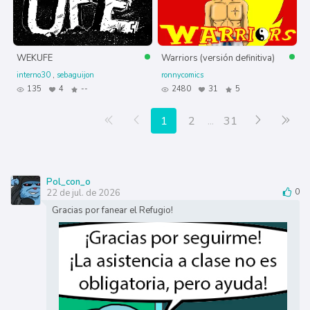
WEKUFE
Warriors (versión definitiva)
interno30
sebaguijon
ronnycomics
135
4
--
2480
31
5
Primera página
Anterior
Siguiente
Últ
1
2
...
31
Pol_con_o
22 de jul. de 2026
0
Gracias por fanear el Refugio!