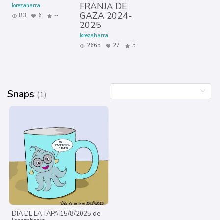
FRANJA DE
lorezaharra
GAZA 2024-
83
6
--
2025
lorezaharra
2665
27
5
Snaps
(1)
DÍA DE LA TAPA 15/8/2025 de