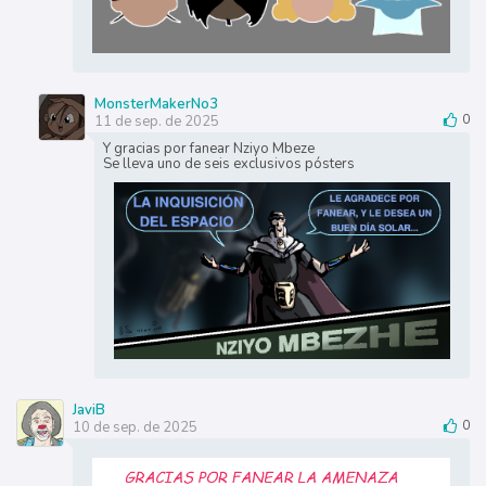
MonsterMakerNo3
11 de sep. de 2025
0
Y gracias por fanear Nziyo Mbeze
Se lleva uno de seis exclusivos pósters
JaviB
10 de sep. de 2025
0