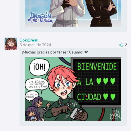
DokiBreak
3 de mar. de 2024
0
¡Muchas gracias por fanear Cálamo! 🐦