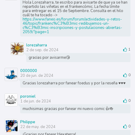
Hola Lorezaharra, te escribo para avisarte de que ya se han
repartido las viñetas en el frankencómic. La fecha límite
para entregar es el 15 de Septiembre. Consulta en el hilo
cuál te ha tocado ->
https://www.faneo.es/forum/forum/actividades-y-retos-
46/topic/frankenc%C3%B3mic-redibujemos-un-
c%C3%B3mic-inscripciones-y-postulaciones-abiertas-
2059/?page=1
lorezaharra
2 de sep. de 2024
1
gracias por avisarme😘
0000000
20 de jun. de 2024
0
Gracias lorezaharra por fanear foedus y por la reseña ♥️♥️♥️
poroniel
1 de jun. de 2024
0
muchisimas gracias por fanear mi nuevo comic 👍🍻
Philippe
22 de may. de 2024
0
¡Gracias por fanear Hexaterra!