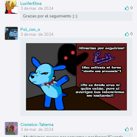
LuciferElina
3 de mar. de 2024
0
Gracias por el seguimiento ;) ;)
Pol_con_o
3 de mar. de 2024
0
Cisnielco-Taherna
3 de mar. de 2024
0