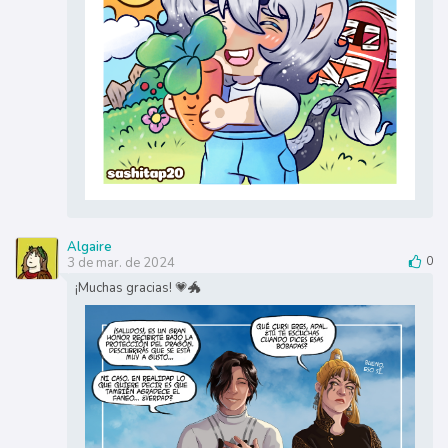
Algaire
3 de mar. de 2024
0
¡Muchas gracias! 💗🐲