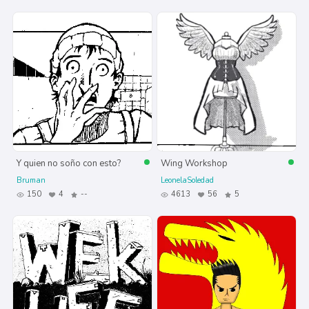
Y quien no soño con esto?
Wing Workshop
Bruman
LeonelaSoledad
150
4
--
4613
56
5