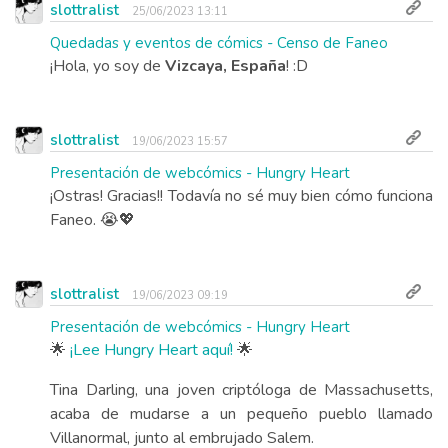
slottralist
25/06/2023 13:11
Quedadas y eventos de cómics - Censo de Faneo
¡Hola, yo soy de
Vizcaya, España
! :D
slottralist
19/06/2023 15:57
Presentación de webcómics - Hungry Heart
¡Ostras! Gracias!! Todavía no sé muy bien cómo funciona
Faneo. 😭💖
slottralist
19/06/2023 09:19
Presentación de webcómics - Hungry Heart
🌟
¡Lee Hungry Heart aquí!
🌟
Tina Darling, una joven criptóloga de Massachusetts,
acaba de mudarse a un pequeño pueblo llamado
Villanormal, junto al embrujado Salem.