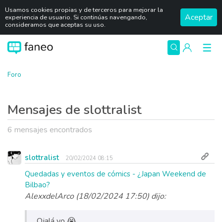
Usamos cookies propias y de terceros para mejorar la
Aceptar
experiencia de usuario. Si continúas navengando,
consideramos que aceptas su uso.
Foro
Mensajes de slottralist
6 mensajes encontrados
slottralist
20/02/2024 08:15
Quedadas y eventos de cómics - ¿Japan Weekend de
Bilbao?
AlexxdelArco (18/02/2024 17:50) dijo:
Ojalá yo 😭