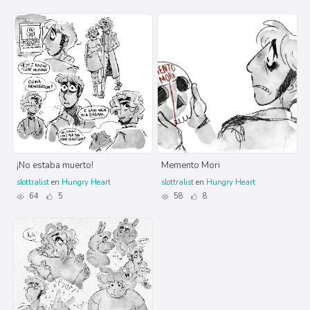
¡No estaba muerto!
Memento Mori
slottralist
en
Hungry Heart
slottralist
en
Hungry Heart
64
5
58
8