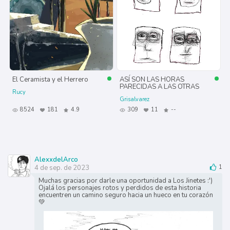
El Ceramista y el Herrero
ASÍ SON LAS HORAS
PARECIDAS A LAS OTRAS
Rucy
Grisalvarez
8524
181
4.9
309
11
--
AlexxdelArco
4 de sep. de 2023
1
Muchas gracias por darle una oportunidad a Los Jinetes :')
Ojalá los personajes rotos y perdidos de esta historia
encuentren un camino seguro hacia un hueco en tu corazón
💚