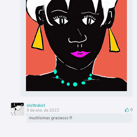
slottralist
9 de ene. de 2023
0
muchísimas graciasss !!!