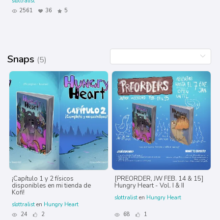
slottralist
2561
36
5
Snaps
(5)
¡Capítulo 1 y 2 físicos
[PREORDER, JW FEB. 14 & 15]
disponibles en mi tienda de
Hungry Heart - Vol. I & II
Kofi!
slottralist
en
Hungry Heart
slottralist
en
Hungry Heart
24
2
68
1