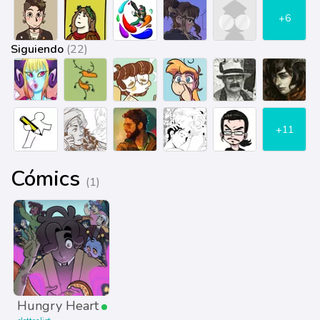
+6
Siguiendo
(22)
+11
Cómics
(1)
Hungry Heart