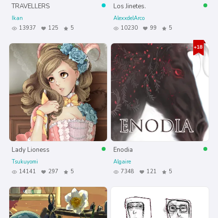
TRAVELLERS
Los Jinetes.
Ikan
AlexxdelArco
13937
125
5
10230
99
5
Lady Lioness
Enodia
Tsukuyomi
Algaire
14141
297
5
7348
121
5