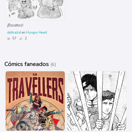
¡Bocetos!
slottralist
en
Hungry Heart
57
2
Cómics faneados
(6)