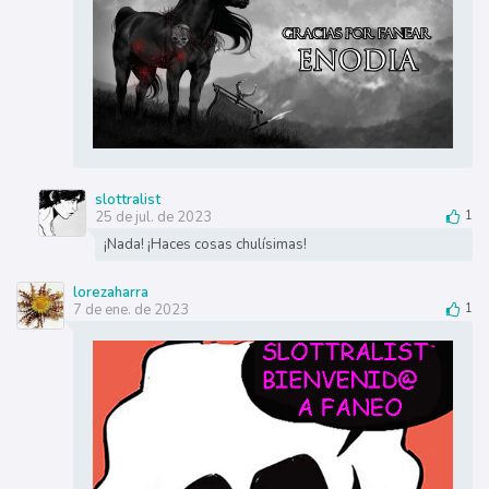
slottralist
25 de jul. de 2023
1
¡Nada! ¡Haces cosas chulísimas!
lorezaharra
7 de ene. de 2023
1