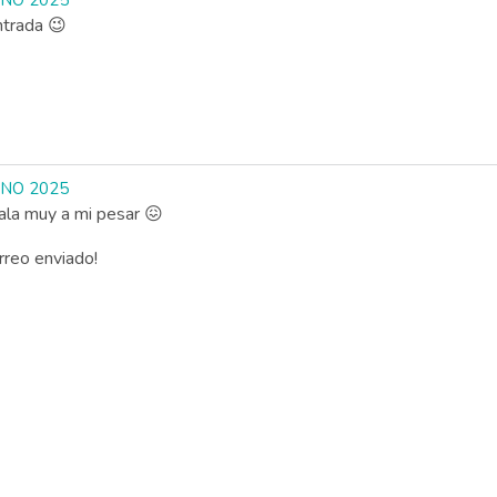
INO 2025
ntrada 😉
INO 2025
ala muy a mi pesar 😖
rreo enviado!
ágina