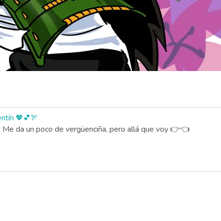
entín 💖💕🏹
😊 Me da un poco de vergüenciña, pero allá que voy 👉👈
)