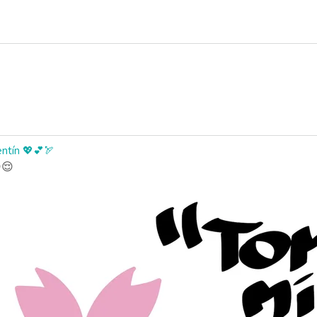
entín 💖💕🏹
😌