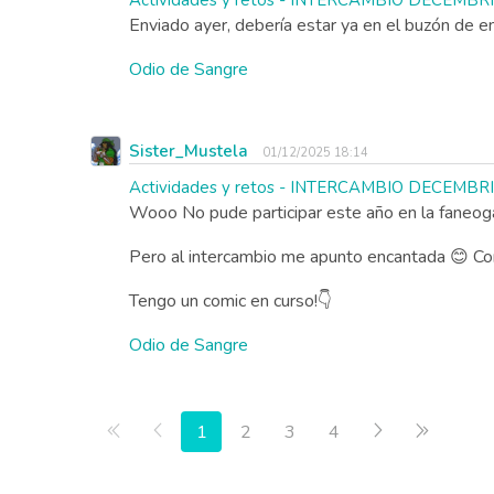
Actividades y retos - INTERCAMBIO DECEMBR
Enviado ayer, debería estar ya en el buzón de e
Odio de Sangre
Sister_Mustela
01/12/2025 18:14
Actividades y retos - INTERCAMBIO DECEMBR
Wooo No pude participar este año en la faneog
Pero al intercambio me apunto encantada 😊 Co
Tengo un comic en curso!👇
Odio de Sangre
Primera página
Anterior
Siguiente
Última p
1
2
3
4