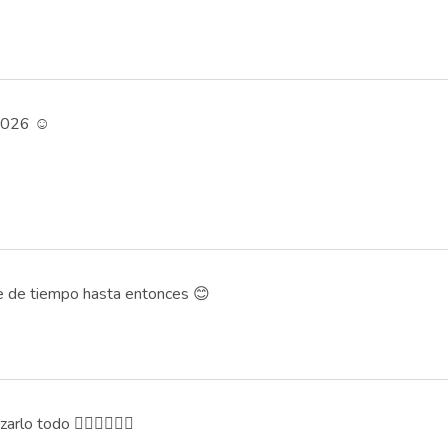
2026 ☺️
e de tiempo hasta entonces 😊
lo todo 🙇🏻‍♀️🙇🏻‍♀️