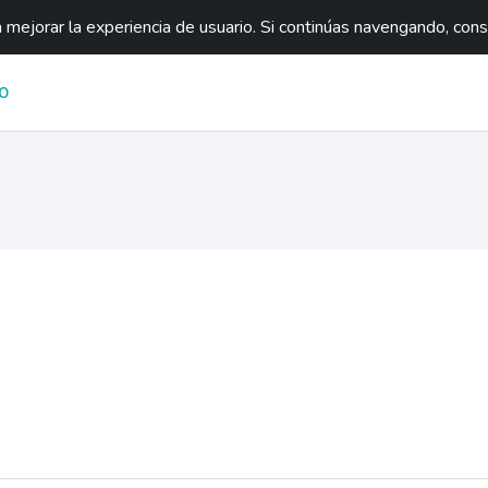
mejorar la experiencia de usuario. Si continúas navengando, con
O
ágina