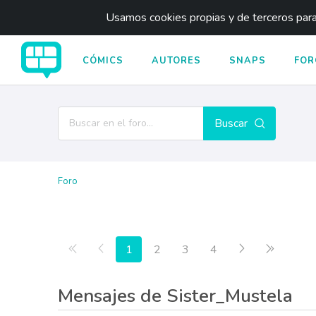
Usamos cookies propias y de terceros para 
CÓMICS
AUTORES
SNAPS
FOR
Buscar
Foro
Primera página
Anterior
Siguiente
Última p
1
2
3
4
Mensajes de Sister_Mustela