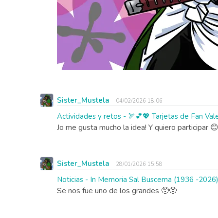
Sister_Mustela
04/02/2026 18:06
Actividades y retos - 🏹💕💖 Tarjetas de Fan Val
Jo me gusta mucho la idea! Y quiero participar 
Sister_Mustela
28/01/2026 15:58
Noticias - In Memoria Sal Buscema (1936 -2026
Se nos fue uno de los grandes 🥺🥺