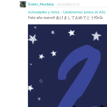
Sister_Mustela
31/12/2025 13:11
Actividades y retos - Celebremos Juntos el Año
Feliz año nuevo!! あけましておめでとう!!🥳🥳