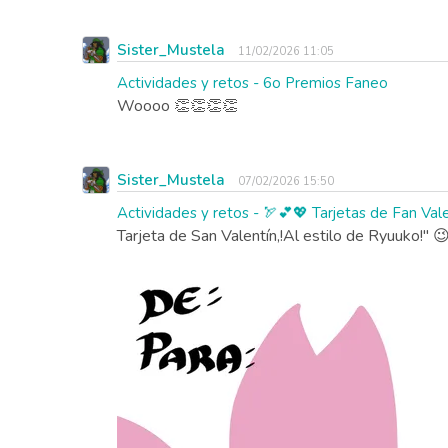
Sister_Mustela
11/02/2026 11:05
Actividades y retos - 6o Premios Faneo
Woooo 👏👏👏👏
Sister_Mustela
07/02/2026 15:50
Actividades y retos - 🏹💕💖 Tarjetas de Fan Val
Tarjeta de San Valentín,!Al estilo de Ryuuko!" 