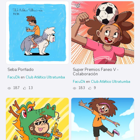
Seba Porfiado
Super Premios Faneo V -
Colaboración
FacuDk
en
Club Atlético Ultratumba
FacuDk
en
Club Atlético Ultratumba
187
13
183
9