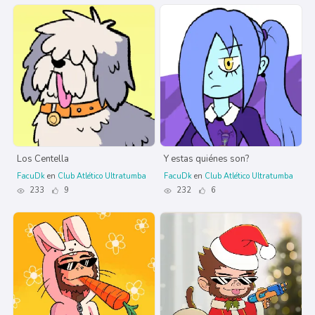
Los Centella
Y estas quiénes son?
FacuDk
en
Club Atlético Ultratumba
FacuDk
en
Club Atlético Ultratumba
233
9
232
6