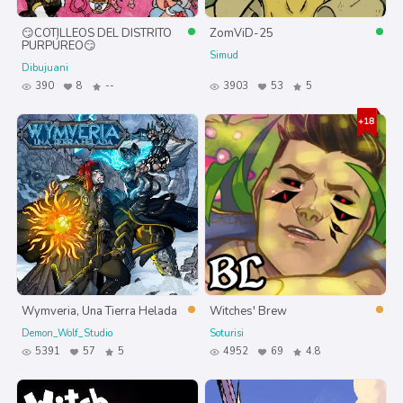
😏COTILLEOS DEL DISTRITO
ZomViD-25
PURPÚREO😏
Simud
Dibujuani
390
8
--
3903
53
5
Wymveria, Una Tierra Helada
Witches' Brew
Demon_Wolf_Studio
Soturisi
5391
57
5
4952
69
4.8