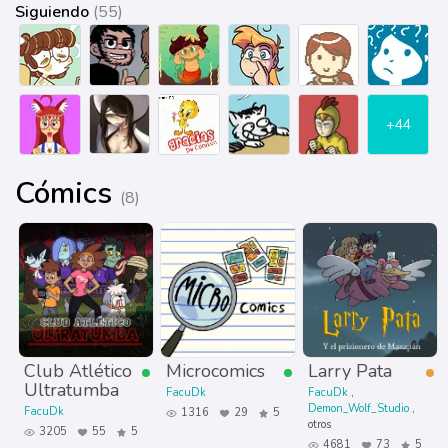
Siguiendo
(55)
+44
Cómics
(8)
Club Atlético
Microcomics
Larry Pata
Ultratumba
FacuDk
FacuDk
Demon_Wolf_Studio
FacuDk
1316
29
5
otros
3205
55
5
4681
73
5