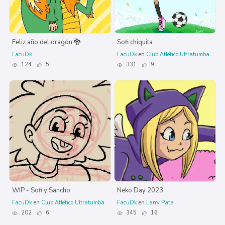
Feliz año del dragón 🐉
Sofi chiquita
FacuDk
FacuDk
en
Club Atlético Ultratumba
124
5
331
9
WIP - Sofi y Sancho
Neko Day 2023
FacuDk
en
Club Atlético Ultratumba
FacuDk
en
Larry Pata
202
6
345
16