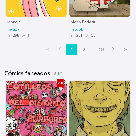
Monejo
Mono Padoru
FacuDk
FacuDk
295
6
221
11
Primera página
Anterior
Siguiente
Últ
1
2
...
18
Cómics faneados
(240)