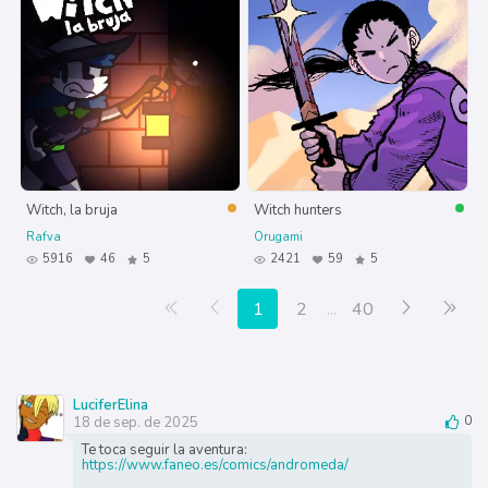
Witch, la bruja
Witch hunters
Rafva
Orugami
5916
46
5
2421
59
5
Primera página
Anterior
Siguiente
Últ
1
2
...
40
LuciferElina
18 de sep. de 2025
0
Te toca seguir la aventura:
https://www.faneo.es/comics/andromeda/