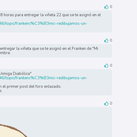
0
 horas para entregar la viñeta 22 que se te asignó en el
s-46/topic/frankenc%C3%B3mic-redibujamos-un-
0
entregar la viñeta que se te asignó en el Franken de "Mi
embre.
0
i Amiga Diabólica"
s-46/topic/frankenc%C3%B3mic-redibujamos-un-
 el primer post del foro enlazado.
e.
0