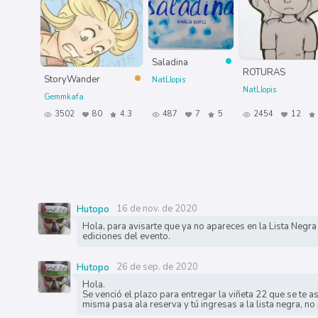
Saladina
ROTURAS
StoryWander
NatLlopis
NatLlopis
Gemmkafa
3502
80
4.3
487
7
5
2454
12
16 de nov. de 2020
Hutopo
Hola, para avisarte que ya no apareces en la Lista Negra 
ediciones del evento.
26 de sep. de 2020
Hutopo
Hola.
Se venció el plazo para entregar la viñeta 22 que se te a
misma pasa ala reserva y tú ingresas a la lista negra, no