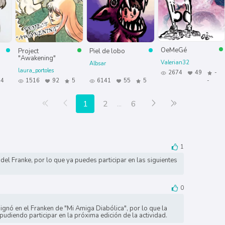
OeMeGé
Project
Piel de lobo
"Awakening"
Valerian32
Albsar
laura_portoles
2674
49
-
4
1516
92
5
6141
55
5
-
Primera página
Anterior
Siguiente
Última página
1
2
...
6
1
del Franke, por lo que ya puedes participar en las siguientes
0
signó en el Franken de "Mi Amiga Diabólica", por lo que la
 pudiendo participar en la próxima edición de la actividad.