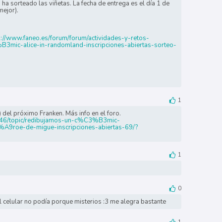
 ha sorteado las viñetas. La fecha de entrega es el día 1 de
mejor).
s://www.faneo.es/forum/forum/actividades-y-retos-
mic-alice-in-randomland-inscripciones-abiertas-sorteo-
1
) del próximo Franken. Más info en el foro.
os-46/topic/redibujamos-un-c%C3%B3mic-
9roe-de-migue-inscripciones-abiertas-69/?
1
0
 celular no podía porque misterios :3 me alegra bastante