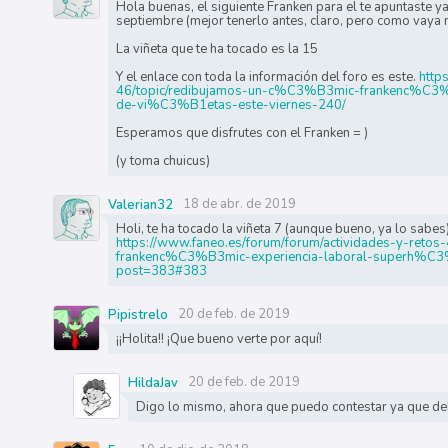
Hola buenas, el siguiente Franken para el te apuntaste ya
septiembre (mejor tenerlo antes, claro, pero como vaya 
La viñeta que te ha tocado es la 15
Y el enlace con toda la información del foro es este.
http
46/topic/redibujamos-un-c%C3%B3mic-frankenc%C3%B3
de-vi%C3%B1etas-este-viernes-240/
Esperamos que disfrutes con el Franken = )
(y toma chuicus)
18 de abr. de 2019
Valerian32
Holi, te ha tocado la viñeta 7 (aunque bueno, ya lo sabes
https://www.faneo.es/forum/forum/actividades-y-ret
frankenc%C3%B3mic-experiencia-laboral-superh%C3%A
post=383#383
20 de feb. de 2019
Pipistrelo
¡¡Holita!! ¡Que bueno verte por aquí!
20 de feb. de 2019
HildaJav
Digo lo mismo, ahora que puedo contestar ya que del