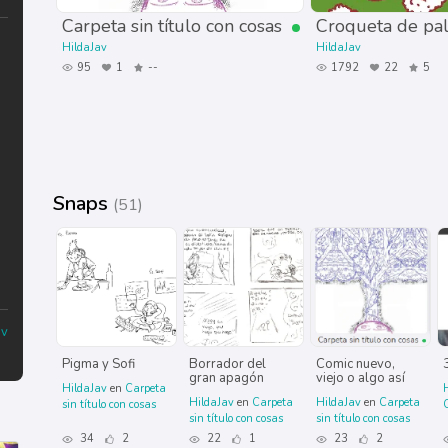
Carpeta sin título con cosas
Croqueta de pal
HildaJav
HildaJav
95
1
--
1792
22
5
Snaps
(51)
av
Pigma y Sofi
Borrador del
Comic nuevo,
gran apagón
viejo o algo así
HildaJav
en
Carpeta
HildaJav
en
Carpeta
HildaJav
en
Carpeta
sin título con cosas
C
sin título con cosas
sin título con cosas
34
2
22
1
23
2