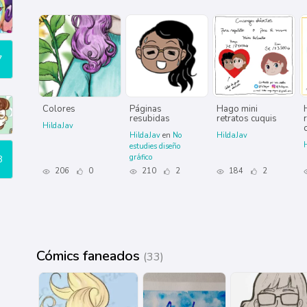
7
Colores
Páginas
Hago mini
resubidas
retratos cuquis
HildaJav
HildaJav
en
No
HildaJav
estudies diseño
gráfico
8
206
0
210
2
184
2
Cómics faneados
(33)