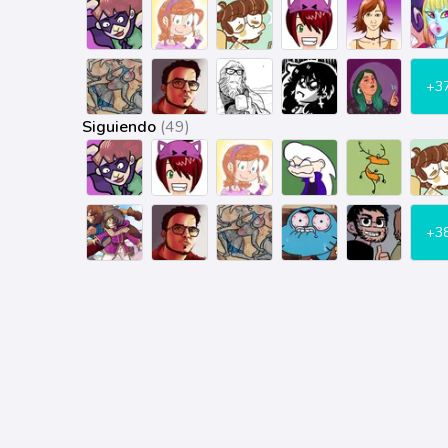
+3
Siguiendo
(49)
+3