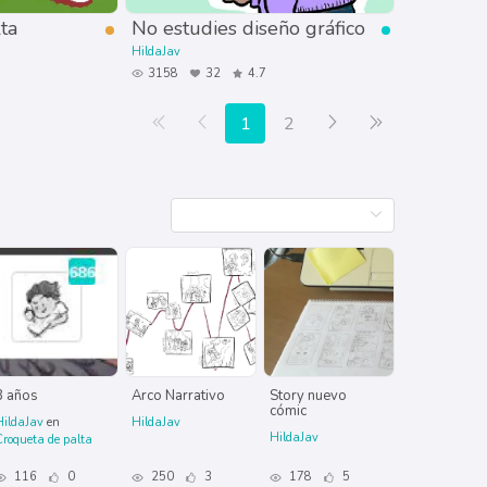
ta
No estudies diseño gráfico
HildaJav
3158
32
4.7
Primera página
Anterior
Siguiente
Última página
1
2
3 años
Arco Narrativo
Story nuevo
cómic
HildaJav
en
HildaJav
HildaJav
roqueta de palta
116
0
250
3
178
5