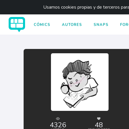
Usamos cookies propias y de terceros para 
CÓMICS
AUTORES
SNAPS
FOR
4326
48