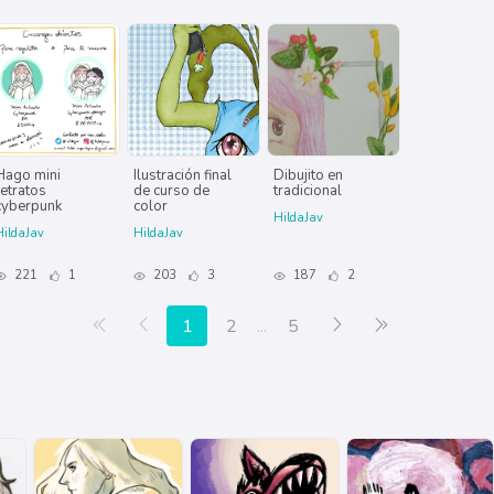
Hago mini
Ilustración final
Dibujito en
retratos
de curso de
tradicional
cyberpunk
color
HildaJav
HildaJav
HildaJav
221
1
203
3
187
2
Primera página
Anterior
Siguiente
Última página
1
2
...
5