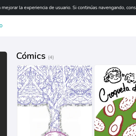
mejorar la experiencia de usuario. Si continúas navengando, con
O
Cómics
(4)