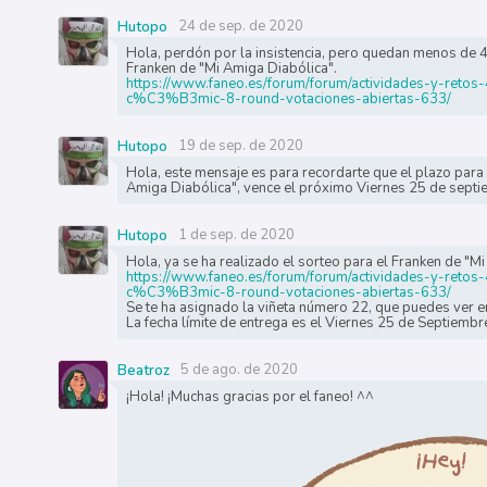
24 de sep. de 2020
Hutopo
Hola, perdón por la insistencia, pero quedan menos de 48
Franken de "Mi Amiga Diabólica".
https://www.faneo.es/forum/forum/actividades-y-reto
c%C3%B3mic-8-round-votaciones-abiertas-633/
19 de sep. de 2020
Hutopo
Hola, este mensaje es para recordarte que el plazo para 
Amiga Diabólica", vence el próximo Viernes 25 de septi
1 de sep. de 2020
Hutopo
Hola, ya se ha realizado el sorteo para el Franken de "M
https://www.faneo.es/forum/forum/actividades-y-reto
c%C3%B3mic-8-round-votaciones-abiertas-633/
Se te ha asignado la viñeta número 22, que puedes ver en
La fecha límite de entrega es el Viernes 25 de Septiembr
5 de ago. de 2020
Beatroz
¡Hola! ¡Muchas gracias por el faneo! ^^