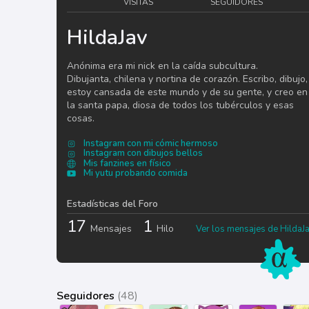
VISITAS
SEGUIDORES
HildaJav
Anónima era mi nick en la caída subcultura.
Dibujanta, chilena y nortina de corazón. Escribo, dibujo,
estoy cansada de este mundo y de su gente, y creo en
la santa papa, diosa de todos los tubérculos y esas
cosas.
Instagram con mi cómic hermoso
Instagram con dibujos bellos
Mis fanzines en físico
Mi yutu probando comida
Estadísticas del Foro
17
1
Mensajes
Hilo
Ver los mensajes de HildaJ
Seguidores
(48)