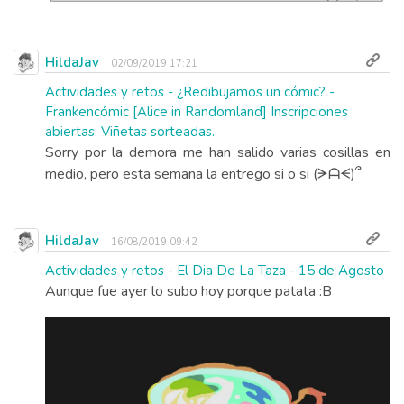
HildaJav
02/09/2019 17:21
Actividades y retos - ¿Redibujamos un cómic? -
Frankencómic [Alice in Randomland] Inscripciones
abiertas. Viñetas sorteadas.
Sorry por la demora me han salido varias cosillas en
medio, pero esta semana la entrego si o si (ᗒᗩᗕ)՞
HildaJav
16/08/2019 09:42
Actividades y retos - El Dia De La Taza - 15 de Agosto
Aunque fue ayer lo subo hoy porque patata :B