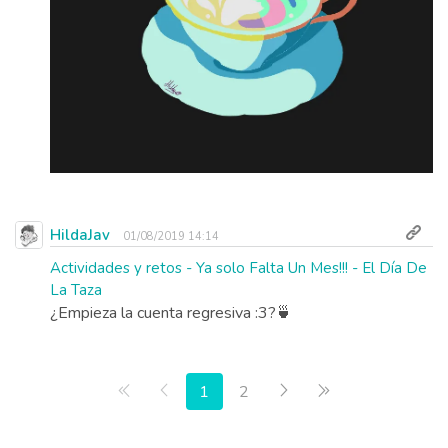
HildaJav
01/08/2019 14:14
Actividades y retos - Ya solo Falta Un Mes!!! - El Día De
La Taza
¿Empieza la cuenta regresiva :3?🍵
Primera página
Anterior
Siguiente
Última página
1
2