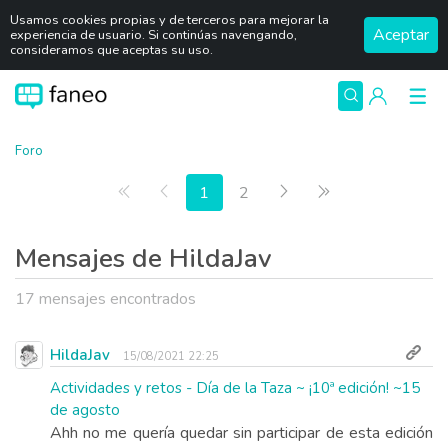
Usamos cookies propias y de terceros para mejorar la
Aceptar
experiencia de usuario. Si continúas navengando,
consideramos que aceptas su uso.
Foro
Primera página
Anterior
Siguiente
Última página
1
2
Mensajes de HildaJav
17 mensajes encontrados
HildaJav
15/08/2021 22:25
Actividades y retos - Día de la Taza ~ ¡10ª edición! ~15
de agosto
Ahh no me quería quedar sin participar de esta edición