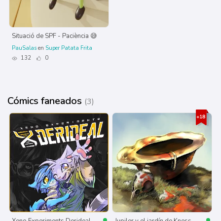
Situació de SPF - Paciència 😅
PauSalas
en
Super Patata Frita
132
0
Cómics faneados
(3)