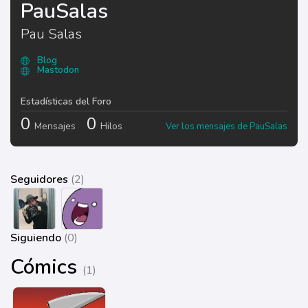
PauSalas
Pau Salas
Blog
Mastodon
Estadísticas del Foro
0
0
Mensajes
Hilos
Ver los mensajes de PauSalas
Seguidores
(2)
Siguiendo
(0)
Cómics
(1)