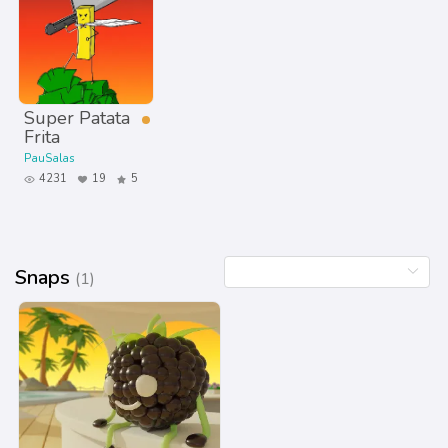
Super Patata
Frita
PauSalas
4231
19
5
Snaps
(1)