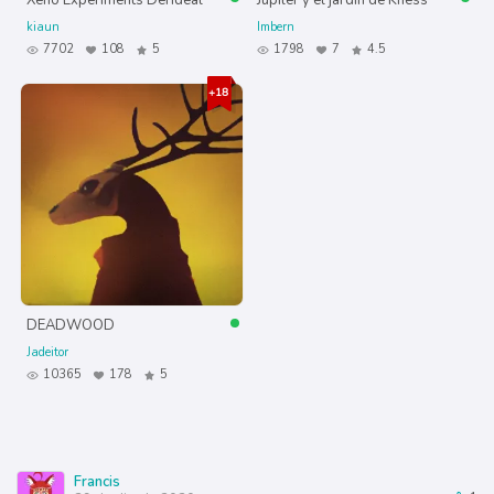
Xeno Experiments Derideal
Jupiler y el jardín de Kness
kiaun
Imbern
7702
108
5
1798
7
4.5
DEADWOOD
Jadeitor
10365
178
5
Francis