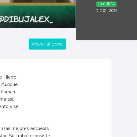
EN CURSO
DIC 01, 2025
Volver al cómic
e Hierro.
l. Aunque
o llaman
ama así,
ento y se
en las mejores escuelas
tar. Su Trabajo consiste