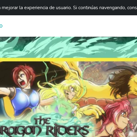
mejorar la experiencia de usuario. Si continúas navengando, con
O