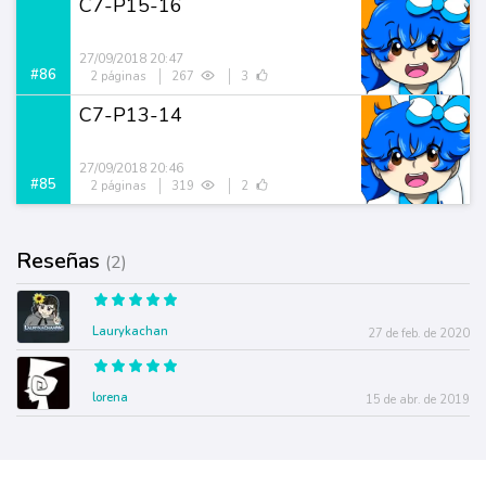
C7-P15-16
27/09/2018 20:47
#86
2 páginas
267
3
C7-P13-14
27/09/2018 20:46
#85
2 páginas
319
2
Reseñas
(2)
Laurykachan
27 de feb. de 2020
lorena
15 de abr. de 2019