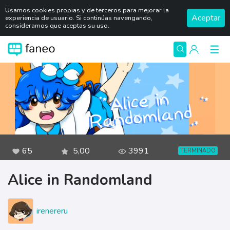
Usamos cookies propias y de terceros para mejorar la
Aceptar
experiencia de usuario. Si continúas navengando,
consideramos que aceptas su uso.
65
5,00
3991
TERMINADO
Alice in Randomland
irenereru