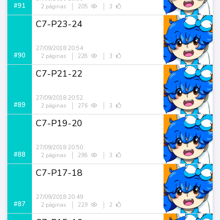
#91
2 páginas
205
3
C7-P23-24
27/09/2018 20:54
#90
2 páginas
228
3
C7-P21-22
27/09/2018 20:52
#89
2 páginas
276
3
C7-P19-20
27/09/2018 20:50
#88
2 páginas
298
3
C7-P17-18
27/09/2018 20:49
#87
2 páginas
229
2