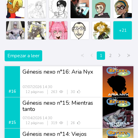
+21
Empezar a leer
Primera página
Anterior
Siguiente
Últi
1
2
Génesis nexo n°16: Aria Nyx
07/07/2026 14:30
#16
12 páginas
263
30
Génesis nexo n°15: Mientras
tanto
07/04/2026 14:30
#15
12 páginas
319
26
Génesis nexo n°14: Viejos