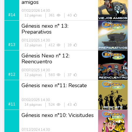
amigos
07/02/2026 14:30
#14
12 páginas
361
40
Génesis nexo n° 13:
Preparativos
07/12/2025 14:30
#13
12 páginas
412
39
Génesis Nexo n° 12:
Reencuentro
07/07/2025 14:30
#12
12 páginas
560
37
Génesis nexo n°11: Rescate
07/02/2025 14:30
#11
14 páginas
524
43
Génesis nexo n°10: Vicisitudes
07/12/2024 14:30