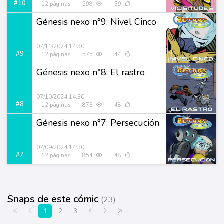
#10
12 páginas
598
39
Génesis nexo n°9: Nivel Cinco
07/11/2024 14:30
#9
12 páginas
575
44
Génesis nexo n°8: El rastro
07/10/2024 14:30
#8
12 páginas
873
48
Génesis nexo n°7: Persecución
07/09/2024 14:30
#7
12 páginas
854
48
Snaps de este cómic
(23)
Primera página
Anterior
Siguiente
Última página
1
2
3
4