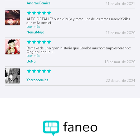
AndraeComics
21 de abr. de 2021
ALTO DETALLE! buen dibujo y toma uno de los temas mas difíciles
que es la medici
...
Leer más
NemuMajo
27 de nov. de 2020
Remake de una gran historia que llevaba mucho tiempo esperando:
Originalidad, bu
...
Leer más
BoNoi
13 de mar. de 2020
Yocreocomics
22 de sep. de 2024