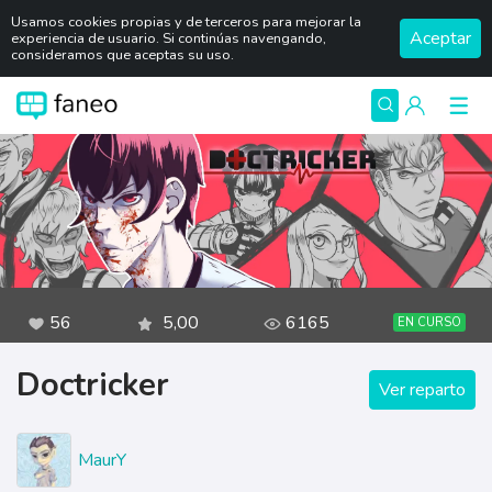
Usamos cookies propias y de terceros para mejorar la
Aceptar
experiencia de usuario. Si continúas navengando,
consideramos que aceptas su uso.
56
5,00
6165
EN CURSO
Doctricker
Ver reparto
MaurY