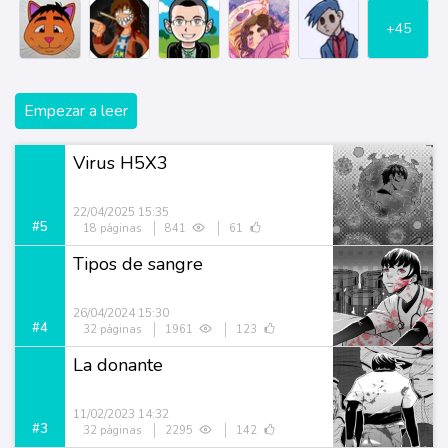
+45
Empezar a leer
Virus H5X3
22/04/2025 15:35
#5
18 páginas
841
61
Tipos de sangre
26/04/2024 15:30
#4
32 páginas
1961
123
La donante
11/02/2023 14:32
#3
32 páginas
2295
142