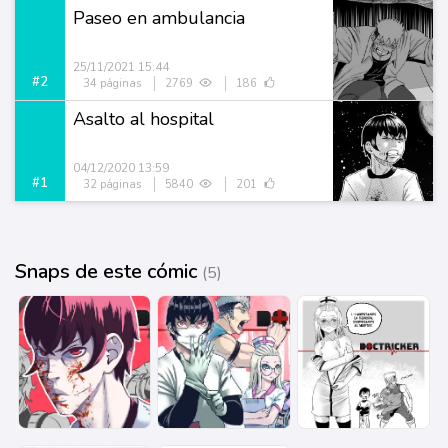
Paseo en ambulancia
25/11/2021 15:44
#2
34 páginas
2769
186
Asalto al hospital
04/12/2020 13:59
#1
32 páginas
5840
201
Snaps de este cómic
(5)