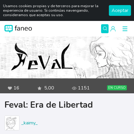
Usamos cookies propias y de terceros para mejorar la
Aceptar
experiencia de usuario. Si continúas navengando,
consideramos que aceptas su uso.
16
5,00
1151
EN CURSO
Feval: Era de Libertad
_kaimy_