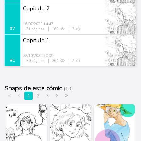
Capitulo 2
16/07/2020 14:47
#2
31 páginas
169
3
Capítulo 1
22/10/2020 20:09
#1
30 páginas
264
7
Snaps de este cómic
(13)
Primera página
Anterior
Siguiente
Última página
1
2
3