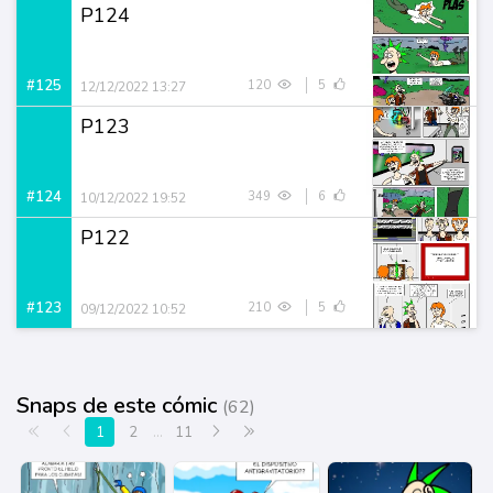
P124
#125
120
5
12/12/2022 13:27
P123
#124
349
6
10/12/2022 19:52
P122
#123
210
5
09/12/2022 10:52
Snaps de este cómic
(62)
Primera página
Anterior
Siguiente
Última página
1
2
...
11