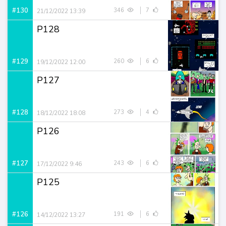
#130
346
7
21/12/2022 13:39
P128
#129
260
6
19/12/2022 12:00
P127
#128
273
4
18/12/2022 18:08
P126
#127
243
6
17/12/2022 9:46
P125
#126
191
6
14/12/2022 13:27