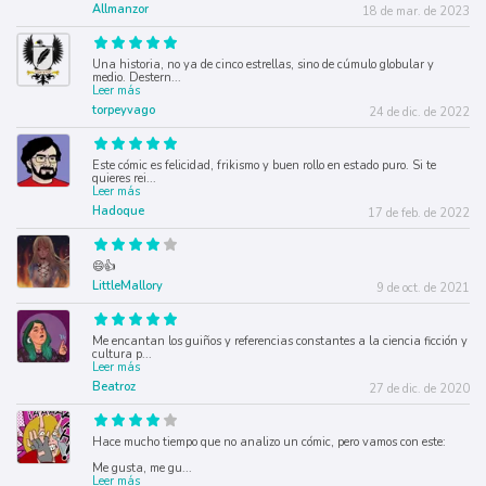
Allmanzor
18 de mar. de 2023
Una historia, no ya de cinco estrellas, sino de cúmulo globular y
medio. Destern
...
Leer más
torpeyvago
24 de dic. de 2022
Este cómic es felicidad, frikismo y buen rollo en estado puro. Si te
quieres rei
...
Leer más
Hadoque
17 de feb. de 2022
😄👍
LittleMallory
9 de oct. de 2021
Me encantan los guiños y referencias constantes a la ciencia ficción y
cultura p
...
Leer más
Beatroz
27 de dic. de 2020
Hace mucho tiempo que no analizo un cómic, pero vamos con este:
Me gusta, me gu
...
Leer más