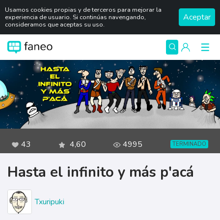
Usamos cookies propias y de terceros para mejorar la
Aceptar
experiencia de usuario. Si continúas navengando,
consideramos que aceptas su uso.
43
4,60
4995
TERMINADO
Hasta el infinito y más p'acá
Txuripuki