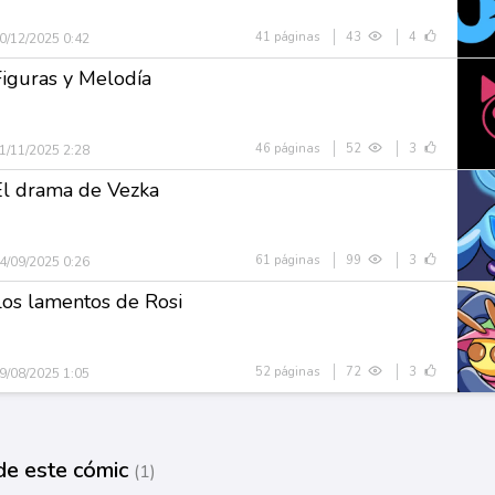
41 páginas
43
4
0/12/2025 0:42
Figuras y Melodía
46 páginas
52
3
1/11/2025 2:28
El drama de Vezka
61 páginas
99
3
4/09/2025 0:26
Los lamentos de Rosi
52 páginas
72
3
9/08/2025 1:05
de este cómic
(1)