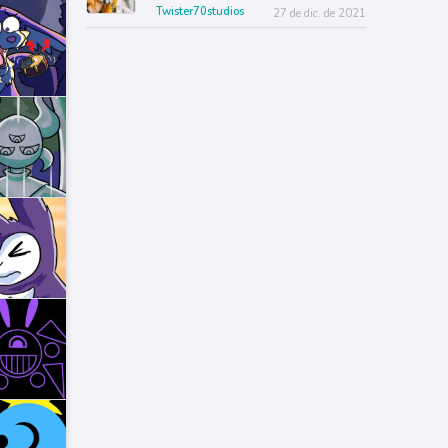
Twister70studios
27 de dic. de 2021