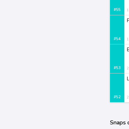
#55
1
#54
1
#53
2
#52
2
Snaps 