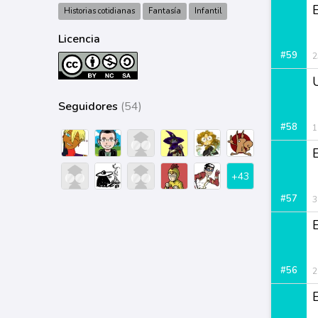
E
Historias cotidianas
Fantasía
Infantil
Licencia
#59
2
Seguidores
(54)
#58
1
+43
#57
3
E
#56
2