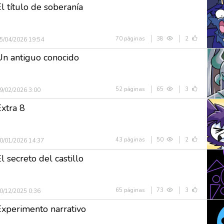
l título de soberanía
70 páginas
38
2
5/04/2026 19:54
Un antiguo conocido
52 páginas
65
3
9/02/2026 3:00
Extra 8
43 páginas
50
2
0/01/2026 14:37
l secreto del castillo
65 páginas
73
3
0/12/2025 0:36
Experimento narrativo