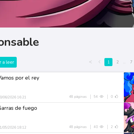
ponsable
 a leer
Primera página
Anterior
1
2
...
7
Vamos por el rey
48 páginas
54
0
0/06/2026 16:21
Garras de fuego
48 páginas
40
2
1/05/2026 18:12