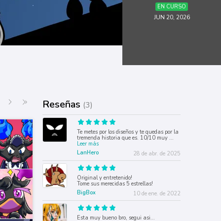
EN CURSO
JUN 20, 2026
Siguiente
Última página
Reseñas
(3)
Te metes por los diseños y te quedas por la
tremenda historia que es. 10/10 muy
...
Leer más
LanHero
28 de abr. de 2025
Original y entretenido!
Tome sus merecidas 5 estrellas!
BigBox
10 de ene. de 2022
Esta muy bueno bro, segui asi...