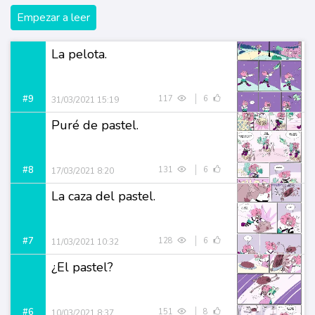
Empezar a leer
La pelota.
#9
117
6
31/03/2021 15:19
Puré de pastel.
#8
131
6
17/03/2021 8:20
La caza del pastel.
#7
128
6
11/03/2021 10:32
¿El pastel?
#6
151
8
10/03/2021 8:37