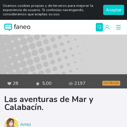
Usamos cookies propias y de terceros para mejorar la
Aceptar
experiencia de usuario. Si continúas navengando,
consideramos que aceptas su uso.
28
5,00
2197
EN PAUSA
Las aventuras de Mar y
Calabacín.
Amici