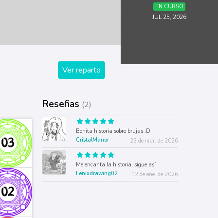
EN CURSO
JUL 25, 2026
Ver reparto
Reseñas
(2)
Bonita historia sobre brujas :D
CristalManor
23 de mar. de 2026
Me encanta la historia, sigue así
Fenixdrawing02
12 de ene. de 2026