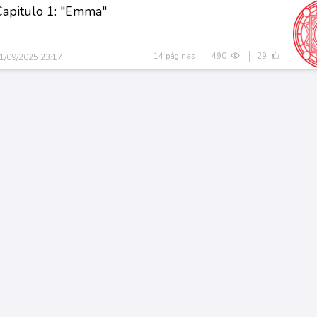
Capitulo 1: "Emma"
14 páginas
490
29
1/09/2025 23:17