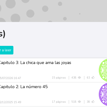
s)
 a leer
Capitulo 3: La chica que ama las joyas
15 páginas
438
63
5/07/2026 16:47
Capitulo 2: La número 45
17 páginas
518
38
2/12/2025 15:49