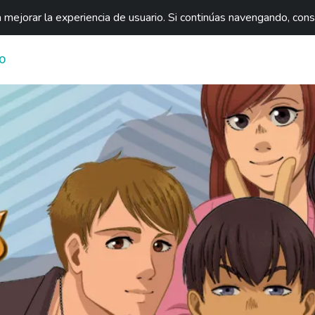
mejorar la experiencia de usuario. Si continúas navengando, con
O