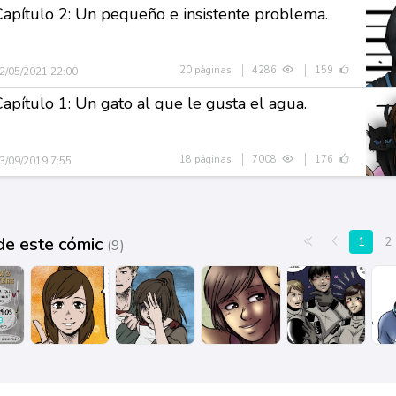
Capítulo 2: Un pequeño e insistente problema.
20 páginas
4286
159
2/05/2021 22:00
Capítulo 1: Un gato al que le gusta el agua.
18 páginas
7008
176
3/09/2019 7:55
de este cómic
Primera página
Anterior
1
2
(9)