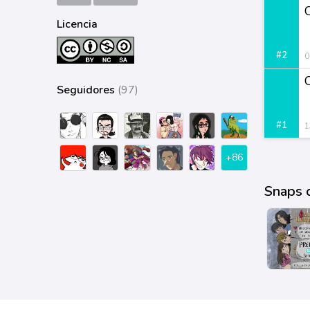
Licencia
#2
0
Seguidores
(97)
#1
1
+86
Snaps 