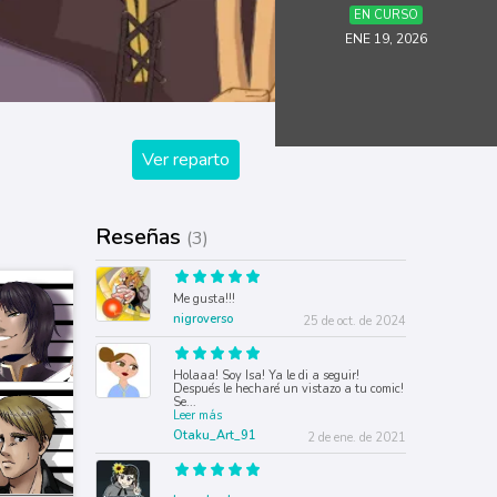
EN CURSO
ENE 19, 2026
Ver reparto
Reseñas
(3)
Me gusta!!!
nigroverso
25 de oct. de 2024
Holaaa! Soy Isa! Ya le di a seguir!
Después le hecharé un vistazo a tu comic!
Se
...
Leer más
Otaku_Art_91
2 de ene. de 2021