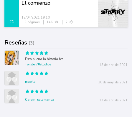
El comienzo
12/04/2021 19:10
#1
9 páginas
146
2
Reseñas
(3)
Esta buena la historia bro.
Twister70studios
15 de abr. de 2021
mapita
30 de may. de 2021
Carpin_salamanca
17 de abr. de 2021