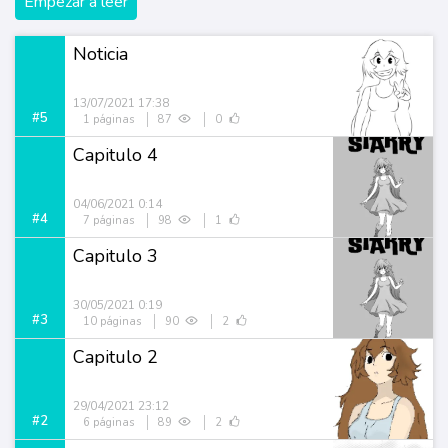
Empezar a leer
Noticia
13/07/2021 17:38
#5
1 páginas
87
0
Capitulo 4
04/06/2021 0:14
#4
7 páginas
98
1
Capitulo 3
30/05/2021 0:19
#3
10 páginas
90
2
Capitulo 2
29/04/2021 23:12
#2
6 páginas
89
2