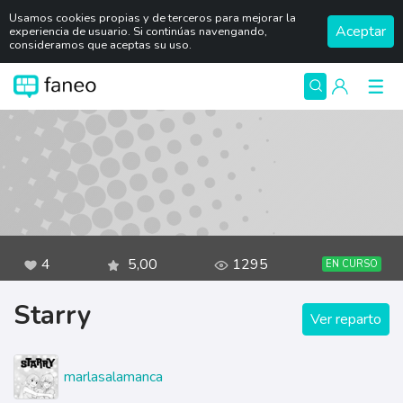
Usamos cookies propias y de terceros para mejorar la
Aceptar
experiencia de usuario. Si continúas navengando,
consideramos que aceptas su uso.
4
5,00
1295
EN CURSO
Starry
Ver reparto
marlasalamanca