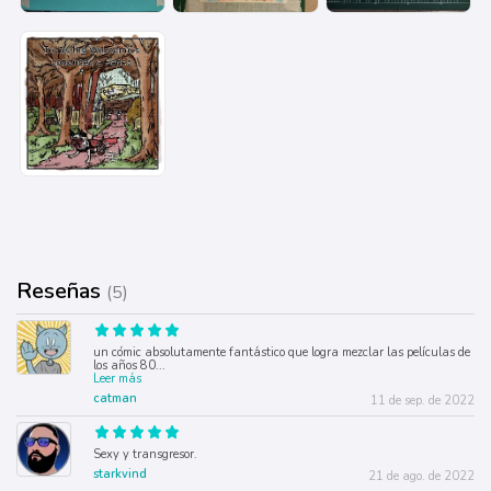
Reseñas
(5)
un cómic absolutamente fantástico que logra mezclar las películas de
los años 80
...
Leer más
catman
11 de sep. de 2022
Sexy y transgresor.
starkvind
21 de ago. de 2022