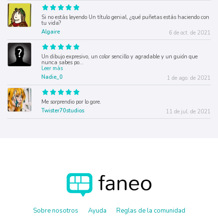
Si no estás leyendo Un título genial, ¿qué puñetas estás haciendo con
tu vida?
Algaire
6 de oct. de 2021
Un dibujo expresivo, un color sencillo y agradable y un guión que
nunca sabes po
...
Leer más
Nadie_0
1 de ago. de 2021
Me sorprendio por lo gore.
Twister70studios
11 de jul. de 2021
Sobre nosotros
Ayuda
Reglas de la comunidad