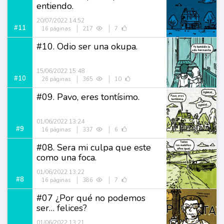
entiendo.
20/07/2022 14:52
#11
16 páginas
217
7
#10. Odio ser una okupa.
15/06/2022 15:48
#10
26 páginas
365
10
#09. Pavo, eres tontísimo.
01/06/2022 13:24
#9
16 páginas
337
6
#08. Sera mi culpa que este
como una foca.
01/06/2022 13:22
#8
16 páginas
386
7
#07 ¿Por qué no podemos
ser… felices?
01/06/2022 13:21