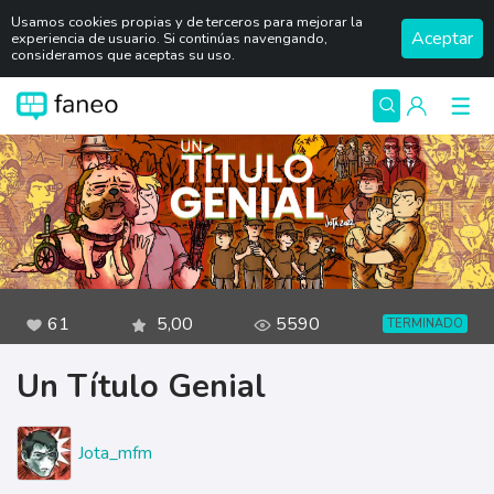
Usamos cookies propias y de terceros para mejorar la
Aceptar
experiencia de usuario. Si continúas navengando,
consideramos que aceptas su uso.
61
5,00
5590
TERMINADO
Un Título Genial
Jota_mfm