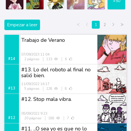
+50
Empezar a leer
Primera página
Anterior
Siguiente
Últi
1
2
Trabajo de Verano
07/09/2023 11:04
#14
2 páginas
133
6
#13. Lo del roboto al final no
salió bien.
11/09/2022 16:17
#13
5 páginas
228
8
#12. Stop mala vibra.
05/09/2022 9:23
#12
20 páginas
188
7
#11. ...O sea yo es que no lo