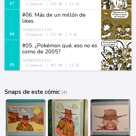
#7
12 páginas
319
11
#06. Más de un millón de
likes.
01/06/2022 13:19
#6
10 páginas
272
9
#05. ¿Pokémon qué, eso no es
como de 2005?
01/06/2022 13:17
#5
13 páginas
387
12
Snaps de este cómic
(4)