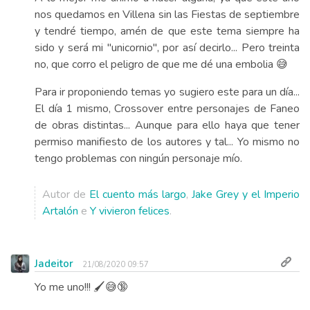
nos quedamos en Villena sin las Fiestas de septiembre
y tendré tiempo, amén de que este tema siempre ha
sido y será mi "unicornio", por así decirlo... Pero treinta
no, que corro el peligro de que me dé una embolia 😅
Para ir proponiendo temas yo sugiero este para un día...
El día 1 mismo, Crossover entre personajes de Faneo
de obras distintas... Aunque para ello haya que tener
permiso manifiesto de los autores y tal... Yo mismo no
tengo problemas con ningún personaje mío.
Autor de
El cuento más largo
,
Jake Grey y el Imperio
Artalón
e
Y vivieron felices
.
Jadeitor
21/08/2020 09:57
Yo me uno!!! 🖌😅🔞