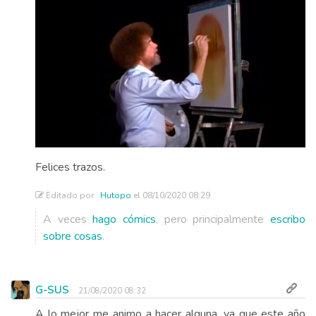
Felices trazos.
Editado por:
Hutopo
el 08/10/2020 08:29
A veces
hago cómics
, pero principalmente
escribo
sobre cosas
.
G-SUS
21/08/2020 08:32
A lo mejor me animo a hacer alguna, ya que este año