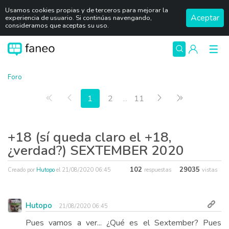
Usamos cookies propias y de terceros para mejorar la
Aceptar
experiencia de usuario. Si continúas navengando,
consideramos que aceptas su uso.
Foro
Primera página
Anterior
Siguiente
Última págin
1
2
...
11
+18 (sí queda claro el +18,
¿verdad?) SEXTEMBER 2020
102
29035
Creado por
Hutopo
el
21/08/2020 06:45
respuestas
vistas
Hutopo
21/08/2020 06:45
Pues vamos a ver... ¿Qué es el Sextember? Pues