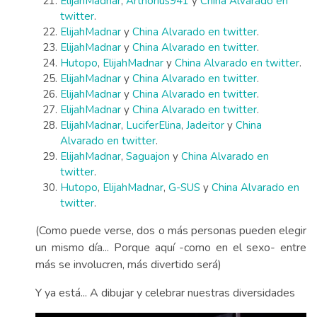
ElijahMadnar
,
Arthorius941
y
China Alvarado en
twitter
.
ElijahMadnar
y
China Alvarado en twitter
.
ElijahMadnar
y
China Alvarado en twitter
.
Hutopo
,
ElijahMadnar
y
China Alvarado en twitter
.
ElijahMadnar
y
China Alvarado en twitter
.
ElijahMadnar
y
China Alvarado en twitter
.
ElijahMadnar
y
China Alvarado en twitter
.
ElijahMadnar
,
LuciferElina
,
Jadeitor
y
China
Alvarado en twitter
.
ElijahMadnar
,
Saguajon
y
China Alvarado en
twitter
.
Hutopo
,
ElijahMadnar
,
G-SUS
y
China Alvarado en
twitter
.
(Como puede verse, dos o más personas pueden elegir
un mismo día... Porque aquí -como en el sexo- entre
más se involucren, más divertido será)
Y ya está... A dibujar y celebrar nuestras diversidades