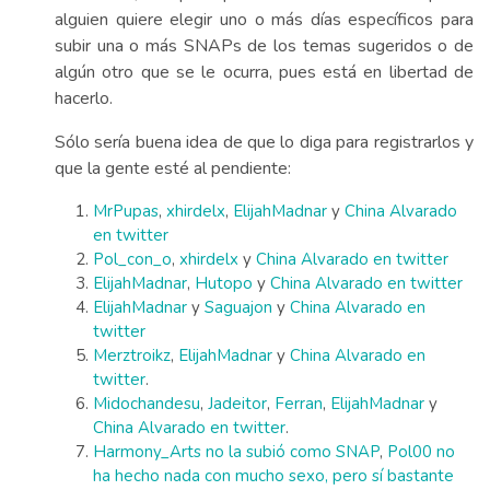
alguien quiere elegir uno o más días específicos para
subir una o más SNAPs de los temas sugeridos o de
algún otro que se le ocurra, pues está en libertad de
hacerlo.
Sólo sería buena idea de que lo diga para registrarlos y
que la gente esté al pendiente:
MrPupas
,
xhirdelx
,
ElijahMadnar
y
China Alvarado
en twitter
Pol_con_o
,
xhirdelx
y
China Alvarado en twitter
ElijahMadnar
,
Hutopo
y
China Alvarado en twitter
ElijahMadnar
y
Saguajon
y
China Alvarado en
twitter
Merztroikz
,
ElijahMadnar
y
China Alvarado en
twitter
.
Midochandesu
,
Jadeitor
,
Ferran
,
ElijahMadnar
y
China Alvarado en twitter
.
Harmony_Arts no la subió como SNAP
,
Pol00 no
ha hecho nada con mucho sexo, pero sí bastante