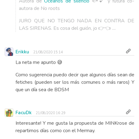
Autora de
Océanos de silencio
🐟💕 y futura co-
autora de No roots
JURO QUE NO TENGO NADA EN CONTRA DE
LAS SIRENAS. Es cosa del guión, jo 👉👈 ....
Erikku
21/08/2020 15:14
La neta me apunto 😅
Como sugerencia puedo decir que algunos días sean de
fetiches (pueden ser los más comunes o más raros) Y
que un día sea de BDSM
FacuDk
21/08/2020 16:29
Interesante! Y me gusta la propuesta de MINKrose de
repartirnos días como con el Mermay.