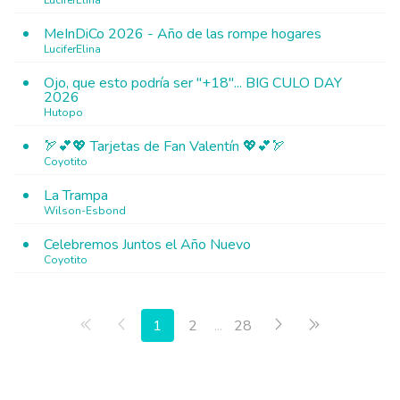
LuciferElina
MeInDiCo 2026 - Año de las rompe hogares
LuciferElina
Ojo, que esto podría ser "+18"... BIG CULO DAY
2026
Hutopo
🏹💕💖 Tarjetas de Fan Valentín 💖💕🏹
Coyotito
La Trampa
Wilson-Esbond
Celebremos Juntos el Año Nuevo
Coyotito
Primera página
Anterior
Siguiente
Última págin
1
2
...
28