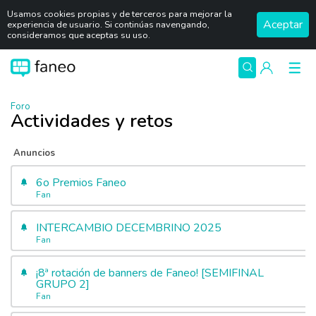
Usamos cookies propias y de terceros para mejorar la
Aceptar
experiencia de usuario. Si continúas navengando,
consideramos que aceptas su uso.
Foro
Actividades y retos
Anuncios
6o Premios Faneo
Fan
INTERCAMBIO DECEMBRINO 2025
Fan
¡8ª rotación de banners de Faneo! [SEMIFINAL
GRUPO 2]
Fan