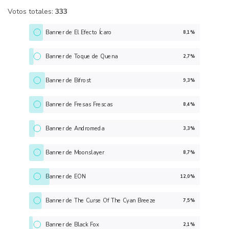
Votos totales:
333
Banner de El Efecto Ícaro
8,1%
Banner de Toque de Quena
2,7%
Banner de Bifrost
9,3%
Banner de Fresas Frescas
8,4%
Banner de Andromeda
3,3%
Banner de Moonslayer
8,7%
Banner de EON
12,0%
Banner de The Curse Of The Cyan Breeze
7,5%
Banner de Black Fox
2,1%