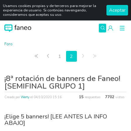
Usamos cookies propias y de terceros para mejorar la
Aceptar
experiencia de usuario. Si continúas navengando,
consideramos que aceptas su uso.
Foro
Primera página
Anterior
Siguiente
Última página
1
2
¡8ª rotación de banners de Faneo!
[SEMIFINAL GRUPO 1]
15
7702
Creado por
Werty
el
04/10/2020 15:16
respuestas
vistas
¡Elige 5 banners! [LEE ANTES LA INFO
ABAJO]