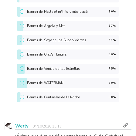
Banner de Hasta el infinito y más p'acá
3,0%
Banner de Angela y Mat
5,7%
Banner de Saga de los Supervivientes
5,1%
Banner de Onix's Hunters
3,6%
Banner de Venido de las Estrellas
7,5%
Banner de WATERMAN
9,9%
Banner de Centinelas de la Noche
3,0%
Werty
04/10/2020 15:16