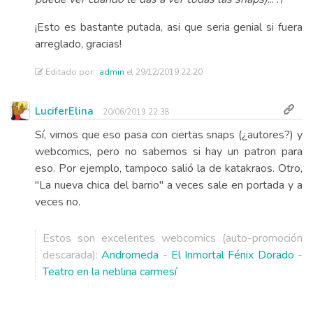
¡Esto es bastante putada, asi que seria genial si fuera
arreglado, gracias!
Editado por:
admin
el 29/12/2019 22:20
LuciferElina
20/06/2019 22:38
Sí, vimos que eso pasa con ciertas snaps (¿autores?) y
webcomics, pero no sabemos si hay un patron para
eso. Por ejemplo, tampoco salió la de katakraos. Otro,
"La nueva chica del barrio" a veces sale en portada y a
veces no.
Estos son excelentes webcomics (auto-promoción
descarada):
Andromeda
-
El Inmortal Fénix Dorado
-
Teatro en la neblina carmesí