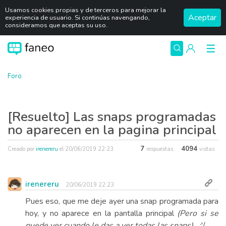
Usamos cookies propias y de terceros para mejorar la
Aceptar
experiencia de usuario. Si continúas navengando,
consideramos que aceptas su uso.
Foro
[Resuelto] Las snaps programadas
no aparecen en la pagina principal
7
4094
Creado por
irenereru
el
20/06/2019 22:23
respuestas
vistas
irenereru
20/06/2019 22:23
Pues eso, que me deje ayer una snap programada para
hoy, y no aparece en la pantalla principal
(Pero si se
puede ver cuando le das a ver todas las snaps)
... :'/