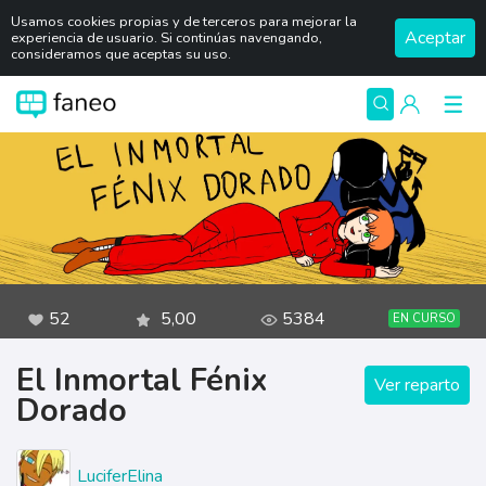
Usamos cookies propias y de terceros para mejorar la
Aceptar
experiencia de usuario. Si continúas navengando,
consideramos que aceptas su uso.
52
5,00
5384
EN CURSO
El Inmortal Fénix
Ver reparto
Dorado
LuciferElina