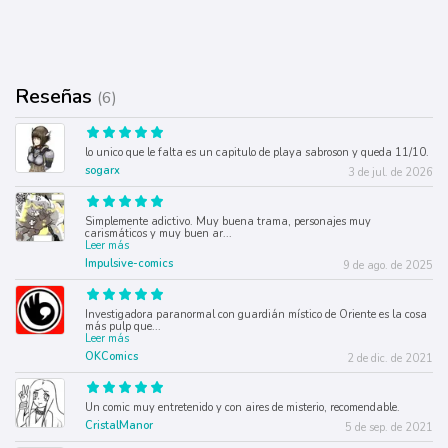
Reseñas
(6)
lo unico que le falta es un capitulo de playa sabroson y queda 11/10.
sogarx
3 de jul. de 2026
Simplemente adictivo. Muy buena trama, personajes muy
carismáticos y muy buen ar
...
Leer más
Impulsive-comics
9 de ago. de 2025
Investigadora paranormal con guardián místico de Oriente es la cosa
más pulp que
...
Leer más
OKComics
2 de dic. de 2021
Un comic muy entretenido y con aires de misterio, recomendable.
CristalManor
5 de sep. de 2021