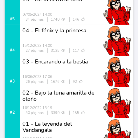
07/05/2024 14:00
#5
34 páginas
1740
146
04 - El fénix y la princesa
15/12/2023 14:00
#4
27 páginas
3125
117
03 - Encarando a la bestia
16/06/2023 17:06
#3
26 páginas
1676
92
02 - Bajo la luna amarilla de
otoño
16/12/2022 13:19
#2
50 páginas
3390
185
01 - La leyenda del
Vandangala