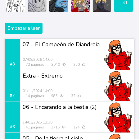
+41
Empezar a leer
07 - El Campeón de Diandreia
07/08/2026 14:00
#8
72 páginas
3040
250
Extra - Extremo
01/11/2024 14:00
#7
14 páginas
985
32
06 - Encarando a la bestia (2)
14/03/2025 12:36
#6
41 páginas
1718
124
05 - De la tierra al cielo