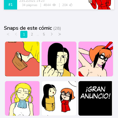
23/12/2021 14:23
#1
34 páginas
4844
204
Snaps de este cómic
(28)
Primera página
Anterior
Siguiente
Última página
1
2
...
5