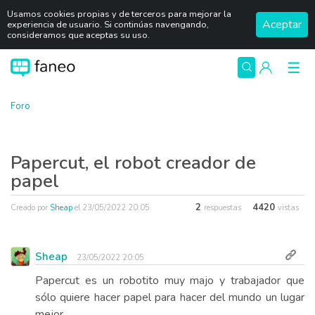
Usamos cookies propias y de terceros para mejorar la
Aceptar
experiencia de usuario. Si continúas navengando,
consideramos que aceptas su uso.
Foro
Papercut, el robot creador de
papel
2
4420
Creado por
Sheap
el
23/05/2022 20:05
respuestas
vistas
Sheap
23/05/2022 20:05
Papercut es un robotito muy majo y trabajador que
sólo quiere hacer papel para hacer del mundo un lugar
mejor.