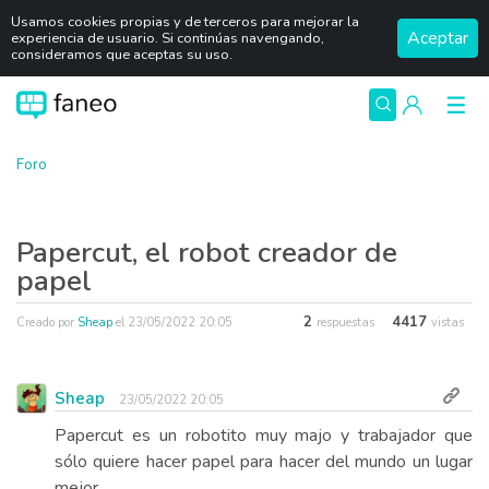
Usamos cookies propias y de terceros para mejorar la
Aceptar
experiencia de usuario. Si continúas navengando,
consideramos que aceptas su uso.
Foro
Papercut, el robot creador de
papel
2
4417
Creado por
Sheap
el
23/05/2022 20:05
respuestas
vistas
Sheap
23/05/2022 20:05
Papercut es un robotito muy majo y trabajador que
sólo quiere hacer papel para hacer del mundo un lugar
mejor.