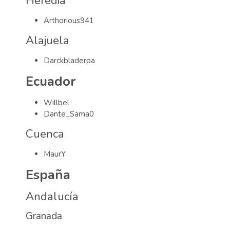
Heredia
Arthorious941
Alajuela
Darckbladerpa
Ecuador
Willbel
Dante_Sama0
Cuenca
MaurY
España
Andalucía
Granada