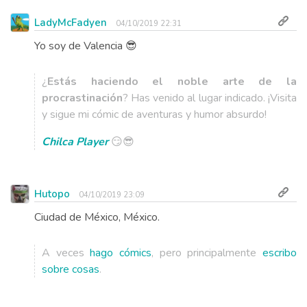
LadyMcFadyen
04/10/2019 22:31
Yo soy de Valencia 😎
¿
Estás haciendo el noble arte de la
procrastinación
? Has venido al lugar indicado. ¡Visita
y sigue mi cómic de aventuras y humor absurdo!
Chilca Player
😏😎
Hutopo
04/10/2019 23:09
Ciudad de México, México.
A veces
hago cómics
, pero principalmente
escribo
sobre cosas
.