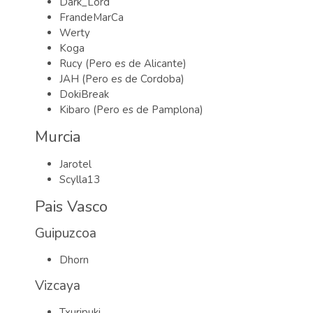
Dark_Lord
FrandeMarCa
Werty
Koga
Rucy (Pero es de Alicante)
JAH (Pero es de Cordoba)
DokiBreak
Kibaro (Pero es de Pamplona)
Murcia
Jarotel
Scylla13
Pais Vasco
Guipuzcoa
Dhorn
Vizcaya
Txuripuki