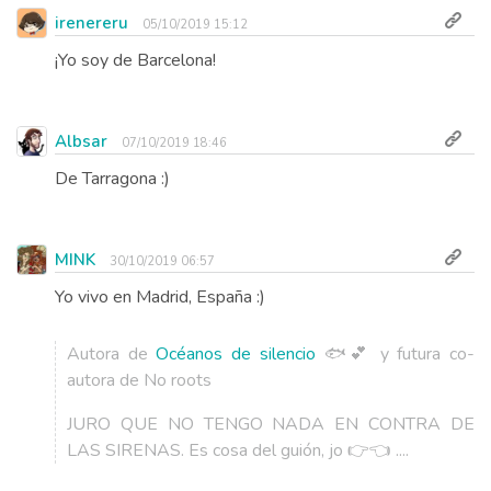
irenereru
05/10/2019 15:12
¡Yo soy de Barcelona!
Albsar
07/10/2019 18:46
De Tarragona :)
MINK
30/10/2019 06:57
Yo vivo en Madrid, España :)
Autora de
Océanos de silencio
🐟💕 y futura co-
autora de No roots
JURO QUE NO TENGO NADA EN CONTRA DE
LAS SIRENAS. Es cosa del guión, jo 👉👈 ....