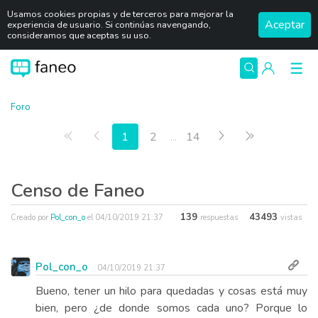
Usamos cookies propias y de terceros para mejorar la
Aceptar
experiencia de usuario. Si continúas navengando,
consideramos que aceptas su uso.
Foro
Primera página
Anterior
Siguiente
Última págin
1
2
...
14
Censo de Faneo
139
43493
Creado por
Pol_con_o
el
04/10/2019 21:37
respuestas
vistas
Pol_con_o
04/10/2019 21:37
Bueno, tener un hilo para quedadas y cosas está muy
bien, pero ¿de donde somos cada uno? Porque lo