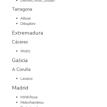
Demon_Wolf_Studio
Tarragona
Albsar
Dibujalex
Extremadura
Cáceres
Woltz
Galicia
A Coruña
Lazarus
Madrid
MINKRose
Midochandesu