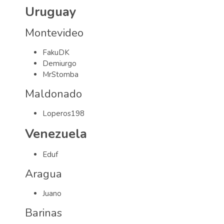
Uruguay
Montevideo
FakuDK
Demiurgo
MrStomba
Maldonado
Loperos198
Venezuela
Eduf
Aragua
Juano
Barinas