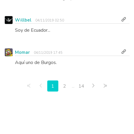
Willbel
04/11/2019 02:50
Soy de Ecuador...
Momar
04/11/2019 17:45
Aquí uno de Burgos.
Primera página
Anterior
Siguiente
Última págin
1
2
...
14