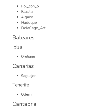
Pol_con_o
Blaista
Algaire
Hadoque
DelaCage_Art
Baleares
Ibiza
Oreliane
Canarias
Saguajon
Tenerife
Odemi
Cantabria