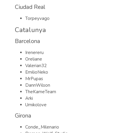
Ciudad Real
Torpeyvago
Catalunya
Barcelona
Irenereru
Oreliane
Valerian32
EmilioNeko
MrPupas
DannWilson
TheKameTeam
Arki
Umikolove
Girona
Conde_Milenario