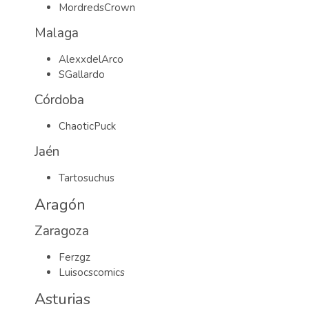
MordredsCrown
Malaga
AlexxdelArco
SGallardo
Córdoba
ChaoticPuck
Jaén
Tartosuchus
Aragón
Zaragoza
Ferzgz
Luisocscomics
Asturias