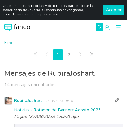
Usamos cookies propias y de terceros para mejorar la
Aceptar
experiencia de usuario. Si continúas navengando,
consideramos que aceptas su uso.
Foro
Primera página
Anterior
Siguiente
Última página
1
2
Mensajes de RubiraJoshart
14 mensajes encontrados
RubiraJoshart
27/08/2023 19:16
Noticias - Rotacion de Banners Agosto 2023
Migue (27/08/2023 18:52) dijo: