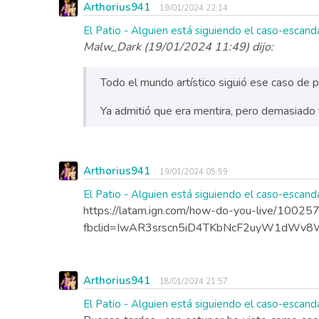
Arthorius941
19/01/2024 22:14
El Patio - Alguien está siguiendo el caso-escanda
Malw_Dark (19/01/2024 11:49) dijo:
Todo el mundo artístico siguió ese caso de pr
Ya admitió que era mentira, pero demasiado 
Arthorius941
19/01/2024 05:59
El Patio - Alguien está siguiendo el caso-escanda
https://latam.ign.com/how-do-you-live/100257/
fbclid=IwAR3srscn5iD4TKbNcF2uyW1dWv
Arthorius941
18/01/2024 21:57
El Patio - Alguien está siguiendo el caso-escanda