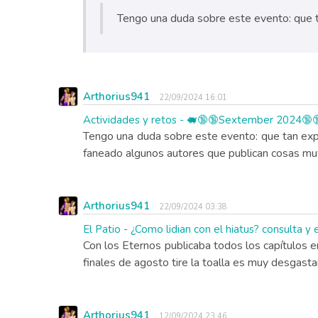
Tengo una duda sobre este evento: que tan
Arthorius941
22/09/2024 16:01
Actividades y retos - 🐖🔞🔞Sextember 2024🔞🔞 
Tengo una duda sobre este evento: que tan expl
faneado algunos autores que publican cosas muy 
Arthorius941
22/09/2024 03:38
El Patio - ¿Como lidian con el hiatus? consulta y
Con los Eternos publicaba todos los capítulos 
finales de agosto tire la toalla es muy desgast
Arthorius941
12/09/2024 23:46