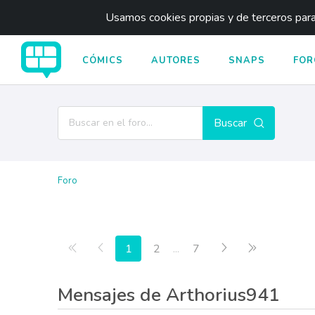
Usamos cookies propias y de terceros para 
CÓMICS
AUTORES
SNAPS
FOR
Buscar
Foro
Primera página
Anterior
Siguiente
Última pági
1
2
...
7
Mensajes de Arthorius941