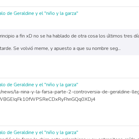
lo de Geraldine y el "niño y la garza"
incipio a fin xD no se ha hablado de otra cosa los últimos tres dí
tarde. Se volvió meme, y apuesto a que su nombre seg...
lo de Geraldine y el "niño y la garza"
news/la-nina-y-la-farsa-parte-2-controversia-de-geraldine-lle
8WBGEIqFk10fWPSReCDxRyFhnGQq0XDj4
lo de Geraldine y el "niño y la garza"