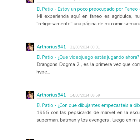
El Patio - Estoy un poco preocupado por Faneo
Mi experiencia aquí en faneo es agridulce,
"religiosamente" una página de mi comic semanal
Arthorius941
21/03/2024 03:31
El Patio - ¿Que videojuego estás jugando ahora?
Drangons Dogma 2 , es la primera vez que compr
hype...
Arthorius941
14/03/2024 06:59
El Patio - ¿Con que dibujantes empezasteis a dib
1995 con las pepsicards de marvel en la escu
superman, batman y los avengers , luego en mi 