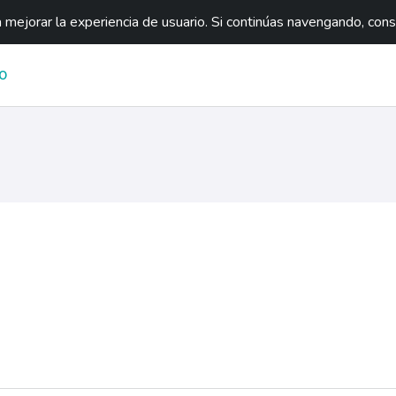
mejorar la experiencia de usuario. Si continúas navengando, con
O
na