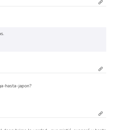
as.
ga-hasta-japon?