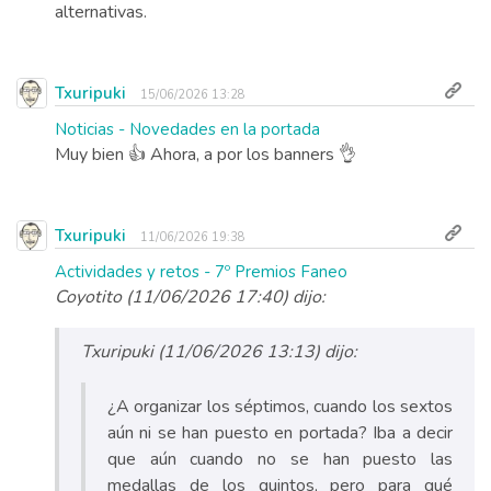
alternativas.
Txuripuki
15/06/2026 13:28
Noticias - Novedades en la portada
Muy bien 👍 Ahora, a por los banners 👌
Txuripuki
11/06/2026 19:38
Actividades y retos - 7º Premios Faneo
Coyotito (11/06/2026 17:40) dijo:
Txuripuki (11/06/2026 13:13) dijo:
¿A organizar los séptimos, cuando los sextos
aún ni se han puesto en portada? Iba a decir
que aún cuando no se han puesto las
medallas de los quintos, pero para qué