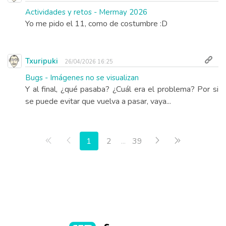
Actividades y retos - Mermay 2026
Yo me pido el 11, como de costumbre :D
Txuripuki
26/04/2026 16:25
Bugs - Imágenes no se visualizan
Y al final, ¿qué pasaba? ¿Cuál era el problema? Por si
se puede evitar que vuelva a pasar, vaya...
Primera página
Anterior
Siguiente
Última págin
1
2
...
39