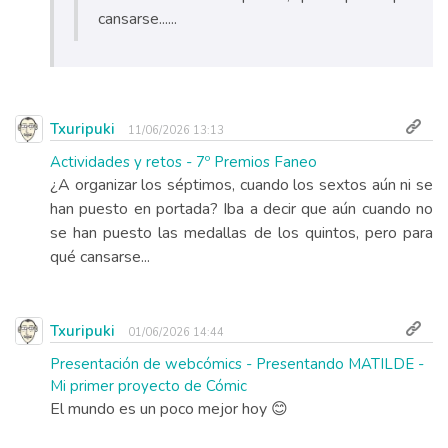
cansarse......
Txuripuki
11/06/2026 13:13
Actividades y retos - 7º Premios Faneo
¿A organizar los séptimos, cuando los sextos aún ni se
han puesto en portada? Iba a decir que aún cuando no
se han puesto las medallas de los quintos, pero para
qué cansarse...
Txuripuki
01/06/2026 14:44
Presentación de webcómics - Presentando MATILDE -
Mi primer proyecto de Cómic
El mundo es un poco mejor hoy 😊