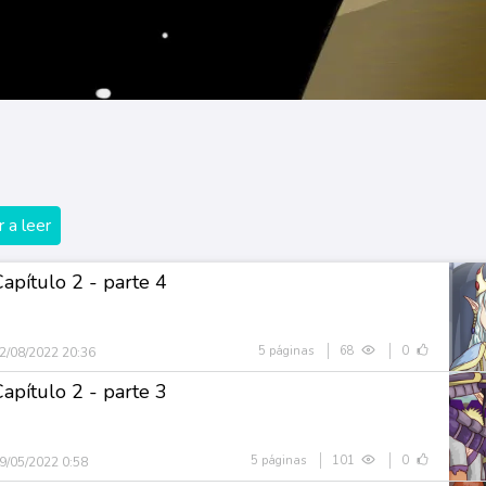
 a leer
Capítulo 2 - parte 4
5 páginas
68
0
2/08/2022 20:36
Capítulo 2 - parte 3
5 páginas
101
0
9/05/2022 0:58