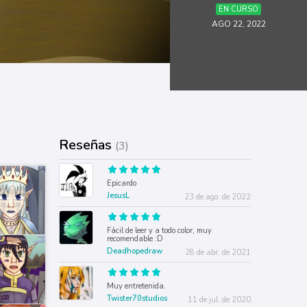
EN CURSO
AGO 22, 2022
Reseñas
(3)
Epicardo
JesusL
23 de ago. de 2022
Fácil de leer y a todo color, muy
recomendable :D
Deadhopedraw
28 de abr. de 2021
Muy entretenida.
Twister70studios
11 de jul. de 2020