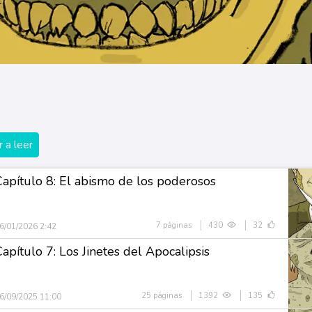
 a leer
Capítulo 8: El abismo de los poderosos
7 páginas
430
32
6/01/2026 2:42
apítulo 7: Los Jinetes del Apocalipsis
25 páginas
1392
135
6/09/2025 11:00