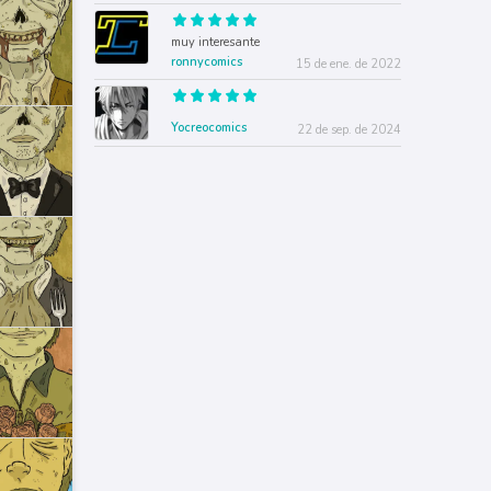
muy interesante
ronnycomics
15 de ene. de 2022
Yocreocomics
22 de sep. de 2024