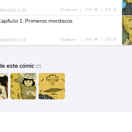
25 páginas
1735
174
8/02/2023 11:00
Capítulo 1: Primeros mordiscos
25 páginas
3305
230
0/08/2022 11:00
de este cómic
(3)