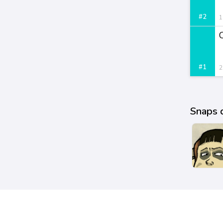
#2
1
#1
2
Snaps 