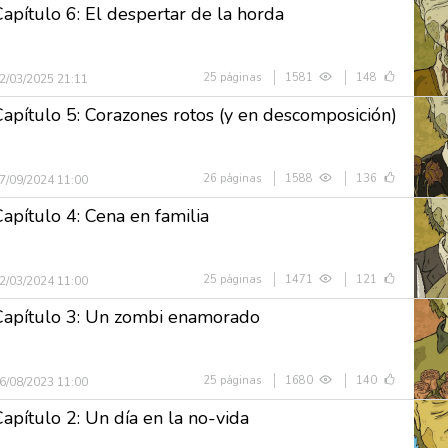
Capítulo 6: El despertar de la horda
25 páginas
1581
148
2/03/2025 21:11
Capítulo 5: Corazones rotos (y en descomposición)
26 páginas
1588
136
7/09/2024 11:00
Capítulo 4: Cena en familia
25 páginas
1471
121
2/03/2024 11:00
Capítulo 3: Un zombi enamorado
25 páginas
1680
140
6/08/2023 11:00
Capítulo 2: Un día en la no-vida