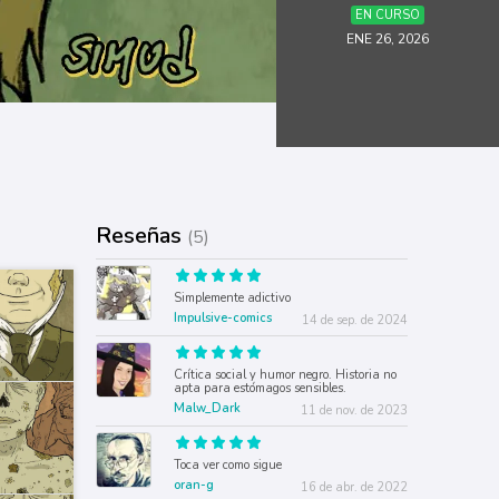
EN CURSO
ENE 26, 2026
Reseñas
(5)
Simplemente adictivo
Impulsive-comics
14 de sep. de 2024
Crítica social y humor negro. Historia no
apta para estómagos sensibles.
Malw_Dark
11 de nov. de 2023
Toca ver como sigue
oran-g
16 de abr. de 2022