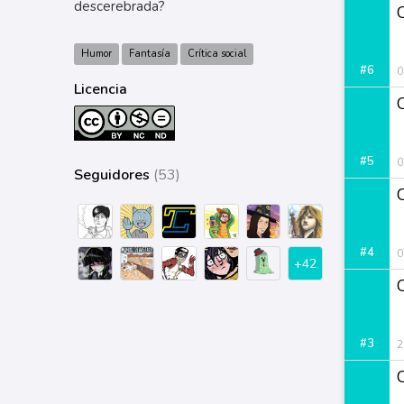
descerebrada?
Humor
Fantasía
Crítica social
#6
0
Licencia
#5
0
Seguidores
(53)
#4
0
+42
#3
2