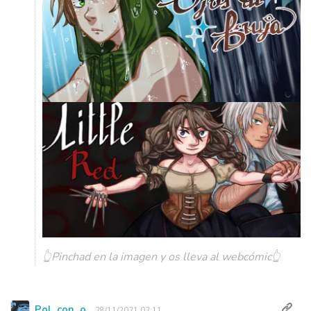
👆Pinchad en la imagen y os lleva al webcómic👆
Pol_con_o
28/11/2021 02:11