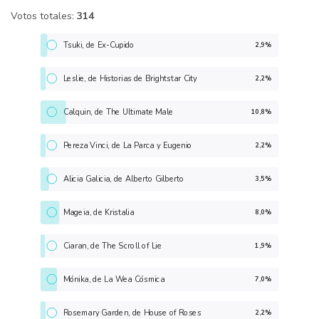
Votos totales:
314
Tsuki, de Ex-Cupido
2,9%
Leslie, de Historias de Brightstar City
2,2%
Calquin, de The Ultimate Male
10,8%
Pereza Vinci, de La Parca y Eugenio
2,2%
Alicia Galicia, de Alberto Gilberto
3,5%
Mageia, de Kristalia
8,0%
Ciaran, de The Scroll of Lie
1,9%
Mónika, de La Wea Cósmica
7,0%
Rosemary Garden, de House of Roses
2,2%