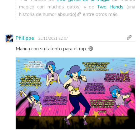
magico con muchos gatos) y de
Two Hands
(una
historia de humor absurdo)🍂 entre otros más.
Philippe
26/11/2021 22:07
Marina con su talento para el rap. 😅