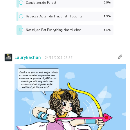
Dandelion, de Forest
2,5%
Rebecca Adler, de Irrational Thoughts
1,9%
Naomi, de Eat Everything Naomi-chan
5,4%
Laurykachan
24/11/2021 23:36