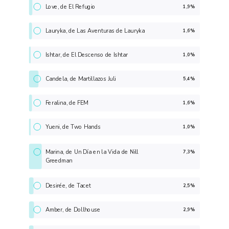
Love, de El Refugio
1,9%
Lauryka, de Las Aventuras de Lauryka
1,6%
Ishtar, de El Descenso de Ishtar
1,0%
Candela, de Martillazos Juli
5,4%
Feralina, de FEM
1,6%
Yueni, de Two Hands
1,0%
Marina, de Un Día en la Vida de Nill
7,3%
Greedman
Desirée, de Tacet
2,5%
Amber, de Dollhouse
2,9%