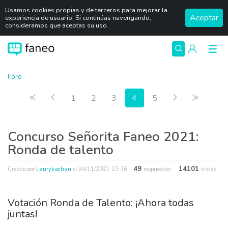
Usamos cookies propias y de terceros para mejorar la
Aceptar
experiencia de usuario. Si continúas navengando,
consideramos que aceptas su uso.
Foro
Primera página
Anterior
Siguiente
Última 
1
2
3
4
5
Concurso Señorita Faneo 2021:
Ronda de talento
49
14101
Creado por
Laurykachan
el
24/11/2021 23:36
respuestas
vistas
Votación Ronda de Talento: ¡Ahora todas
juntas!