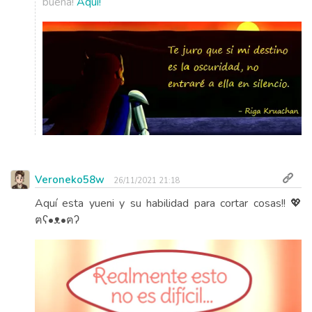
buena!
Aquí!
Veroneko58w
26/11/2021 21:18
Aquí esta yueni y su habilidad para cortar cosas!! 💖
ฅʕ•ᴥ•ฅʔ