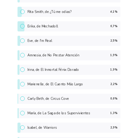
Rita Smith, de ¿Tú me odias?
4,1%
Erika, de Mechadoll
6,7%
Eve, de I'm Real
2,5%
Amnesia, de No Prestar Atención
1,9%
Irina, de El Inmortal Fénix Dorado
1,9%
Marienelle, de El Cuento Más Largo
2,2%
Carly Beth, de Circus Cove
0,6%
María, de La Saga de los Supervivientes
1,3%
Isabel, de Warriors
2,9%