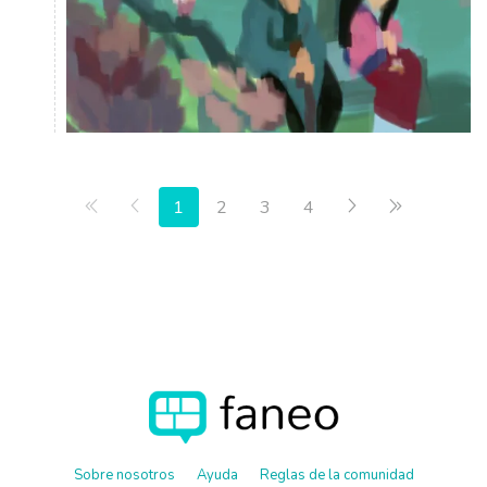
Primera página
Anterior
Siguiente
Última pág
1
2
3
4
Sobre nosotros
Ayuda
Reglas de la comunidad