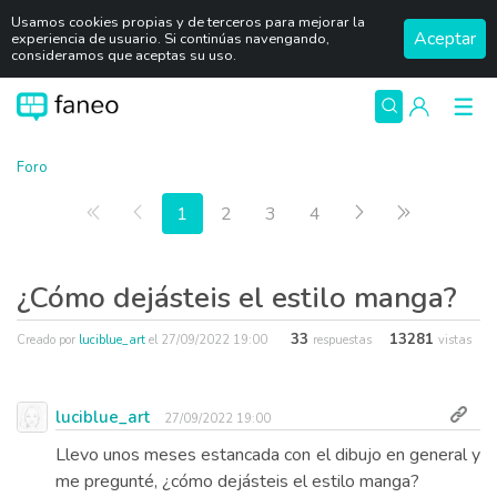
Usamos cookies propias y de terceros para mejorar la
Aceptar
experiencia de usuario. Si continúas navengando,
consideramos que aceptas su uso.
Foro
Primera página
Anterior
Siguiente
Última pág
1
2
3
4
¿Cómo dejásteis el estilo manga?
33
13281
Creado por
luciblue_art
el
27/09/2022 19:00
respuestas
vistas
luciblue_art
27/09/2022 19:00
Llevo unos meses estancada con el dibujo en general y
me pregunté, ¿cómo dejásteis el estilo manga?