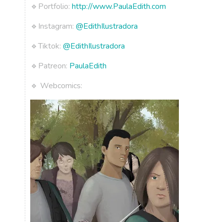
🔹Portfolio:
http://www.PaulaEdith.com
🔹Instagram:
@EdithIlustradora
🔹Tiktok:
@EdithIlustradora
🔹Patreon:
PaulaEdith
🔹 Webcomics: