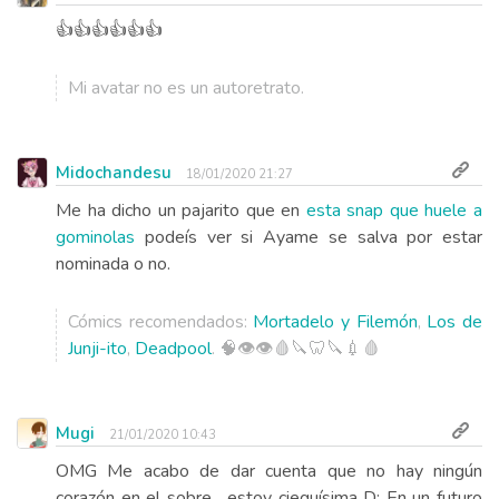
👍👍👍👍👍👍
Mi avatar no es un autoretrato.
Midochandesu
18/01/2020 21:27
Me ha dicho un pajarito que en
esta snap que huele a
gominolas
podeís ver si Ayame se salva por estar
nominada o no.
Cómics recomendados:
Mortadelo y Filemón
,
Los de
Junji-ito
,
Deadpool
. 🧠👁️👁️🩸🔪🦷🔪💉🩸
Mugi
21/01/2020 10:43
OMG Me acabo de dar cuenta que no hay ningún
corazón en el sobre ...estoy cieguísima D: En un futuro