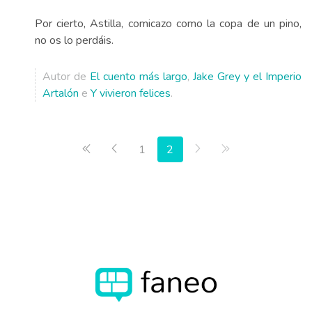
Por cierto, Astilla, comicazo como la copa de un pino,
no os lo perdáis.
Autor de
El cuento más largo
,
Jake Grey y el Imperio
Artalón
e
Y vivieron felices
.
Primera página
Anterior
Siguiente
Última página
1
2