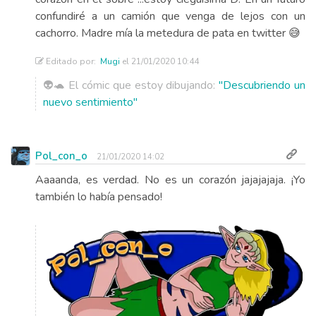
confundiré a un camión que venga de lejos con un
cachorro. Madre mía la metedura de pata en twitter 😅
Editado por:
Mugi
el 21/01/2020 10:44
👽🐢 El cómic que estoy dibujando:
"Descubriendo un
nuevo sentimiento"
Pol_con_o
21/01/2020 14:02
Aaaanda, es verdad. No es un corazón jajajajaja. ¡Yo
también lo había pensado!