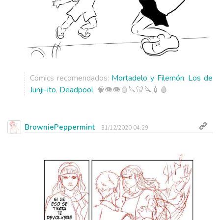
Cómics recomendados:
Mortadelo y Filemón
,
Los de
Junji-ito
,
Deadpool
. 🧠👁️👁️🩸🔪🦷🔪💉🩸
BrowniePeppermint
31/12/2020 04:29