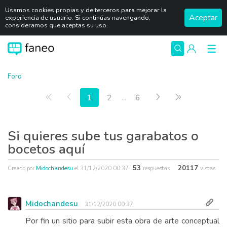
Usamos cookies propias y de terceros para mejorar la
Aceptar
experiencia de usuario. Si continúas navengando,
consideramos que aceptas su uso.
Foro
Primera página
Anterior
Siguiente
Última págin
1
2
...
6
Si quieres sube tus garabatos o
bocetos aquí
53
20117
Creado por
Midochandesu
el
31/12/2020 00:37
respuestas
vistas
Midochandesu
31/12/2020 00:37
Por fin un sitio para subir esta obra de arte conceptual