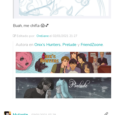
Buah, me chifla 😱💕
Editado por:
Oreliane
el 02/01/2021 21:27
Autora en
Onix’s Hunters
,
Prelude
y
FriendZoone
.
Mutante