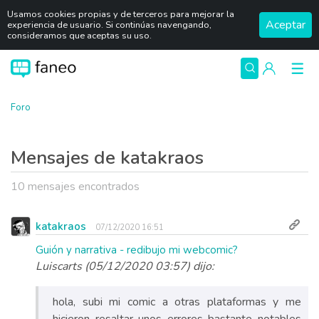
Usamos cookies propias y de terceros para mejorar la
Aceptar
experiencia de usuario. Si continúas navengando,
consideramos que aceptas su uso.
Foro
Mensajes de katakraos
10 mensajes encontrados
katakraos
07/12/2020 16:51
Guión y narrativa - redibujo mi webcomic?
Luiscarts (05/12/2020 03:57) dijo:
hola, subi mi comic a otras plataformas y me