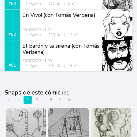
#53
2 páginas
247
6
En Vivo! (con Tomás Verbena)
06/09/2023 11:03
#52
4 páginas
230
12
El barón y la sirena (con Tomás
Verbena)
26/07/2023 11:00
#51
4 páginas
302
16
Snaps de este cómic
(51)
Primera página
Anterior
Siguiente
Última página
1
2
...
9