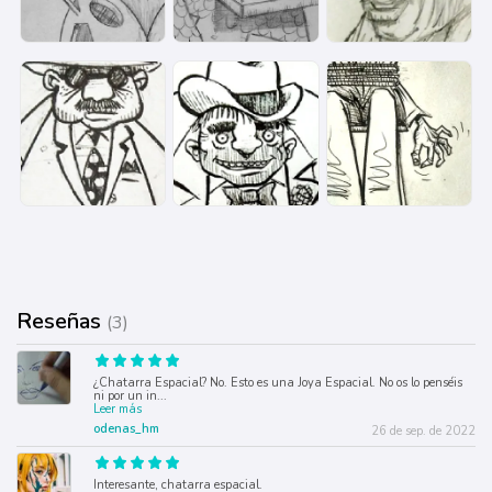
Reseñas
(3)
¿Chatarra Espacial? No. Esto es una Joya Espacial. No os lo penséis
ni por un in
...
Leer más
odenas_hm
26 de sep. de 2022
Interesante, chatarra espacial.