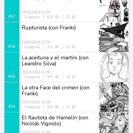
16/03/2024 11:00
#57
6 páginas
625
15
Rupturista (con Franki)
14/02/2024 11:00
#56
6 páginas
312
11
La aceituna y el martini (con
Leandro Silva)
20/12/2023 11:00
#55
6 páginas
355
20
La otra Face del crimen (con
Franki)
15/11/2023 11:00
#54
5 páginas
363
11
El flautista de Hamelín (con
Nicolás Vignolo)
11/10/2023 11:00